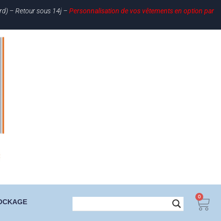
ard) – Retour sous 14j –
Personnalisation de vos vêtements en option par
0
OCKAGE