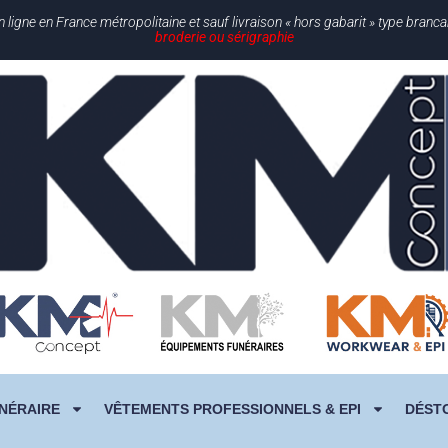
gne en France métropolitaine et sauf livraison « hors gabarit » type branc
broderie ou sérigraphie
NÉRAIRE
VÊTEMENTS PROFESSIONNELS & EPI
DÉST