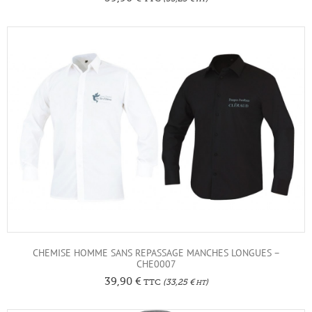
CHEMISE HOMME SANS REPASSAGE MANCHES LONGUES –
CHE0007
39,90
€
TTC
(
33,25
€
)
HT