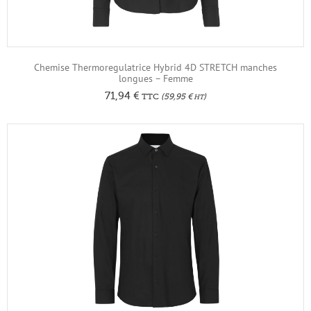
Chemise Thermoregulatrice Hybrid 4D STRETCH manches
longues – Femme
71,94
€
TTC
(
59,95
€
)
HT