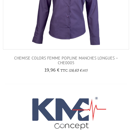
CHEMISE COLORS FEMME POPLINE MANCHES LONGUES –
CHE0005
19,96
€
TTC
(
16,63
€
)
HT