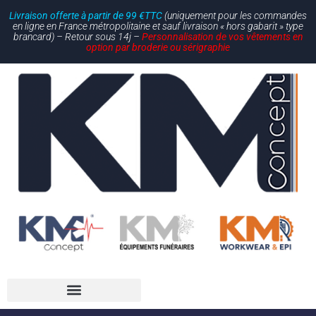
Livraison offerte à partir de 99 €TTC
(uniquement pour les commandes
en ligne en France métropolitaine et sauf livraison « hors gabarit » type
brancard) – Retour sous 14j –
Personnalisation de vos vêtements en
option par broderie ou sérigraphie