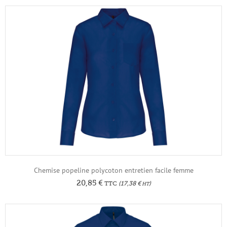
Chemise popeline polycoton entretien facile femme
20,85
€
TTC
(
17,38
€
)
HT