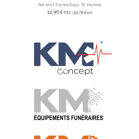
Tee-shirt Extrem basic SE Homme
12,95
€
TTC
(
10,79
€
)
HT