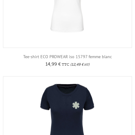
Tee-shirt ECO PROWEAR iso 15797 femme blanc
14,99
€
TTC
(
12,49
€
)
HT