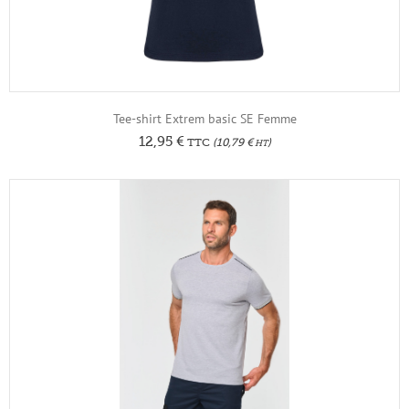
Tee-shirt Extrem basic SE Femme
12,95
€
TTC
(
10,79
€
)
HT