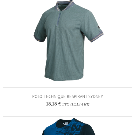
POLO TECHNIQUE RESPIRANT SYDNEY
18,18
€
TTC
(
15,15
€
)
HT