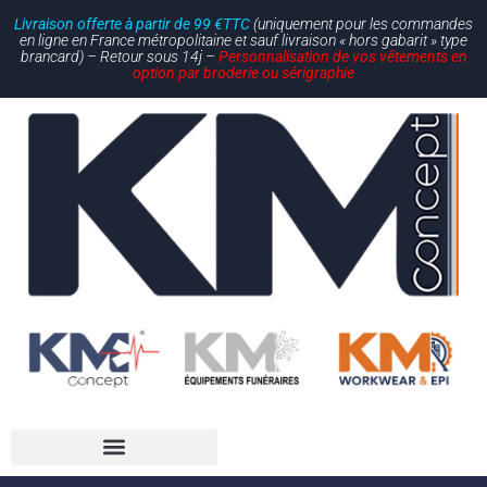
Livraison offerte à partir de 99 €TTC
(uniquement pour les commandes
en ligne en France métropolitaine et sauf livraison « hors gabarit » type
brancard) – Retour sous 14j –
Personnalisation de vos vêtements en
option par broderie ou sérigraphie