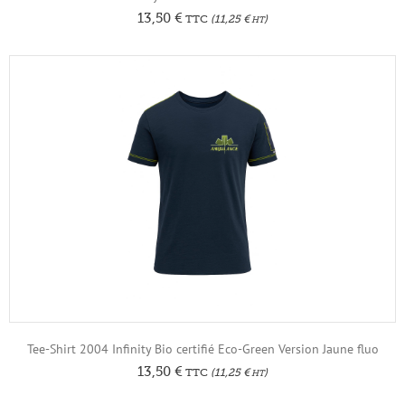
13,50
€
TTC
(
11,25
€
)
HT
Tee-Shirt 2004 Infinity Bio certifié Eco-Green Version Jaune fluo
13,50
€
TTC
(
11,25
€
)
HT