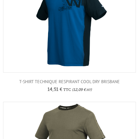
T-SHIRT TECHNIQUE RESPIRANT COOL DRY BRISBANE
14,51
€
TTC
(
12,09
€
)
HT