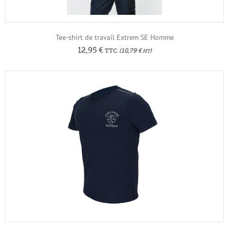
Tee-shirt de travail Extrem SE Homme
12,95
€
TTC
(
10,79
€
)
HT