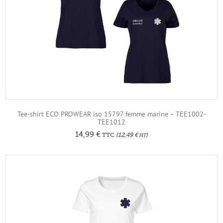
Tee-shirt ECO PROWEAR iso 15797 femme marine – TEE1002-
TEE1012
14,99
€
TTC
(
12,49
€
)
HT