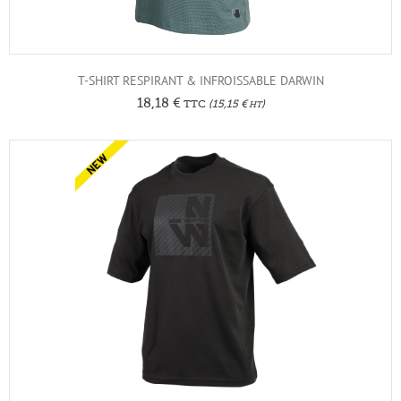
T-SHIRT RESPIRANT & INFROISSABLE DARWIN
18,18
€
TTC
(
15,15
€
)
HT