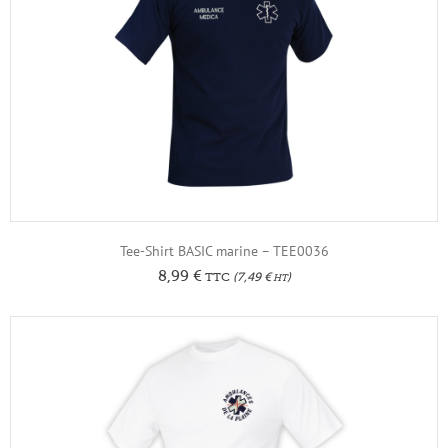
Tee-Shirt BASIC marine – TEE0036
8,99
€
TTC
(
7,49
€
)
HT