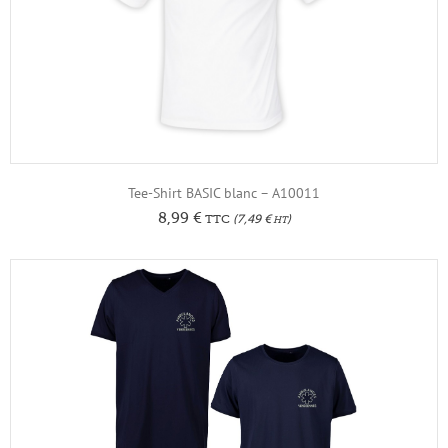
Tee-Shirt BASIC blanc – A10011
8,99
€
TTC
(
7,49
€
)
HT