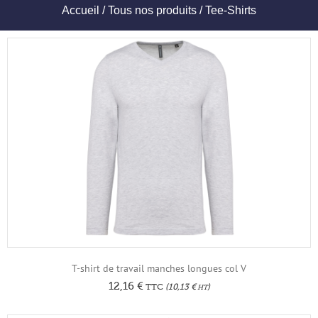
Accueil
/
Tous nos produits
/ Tee-Shirts
T-shirt de travail manches longues col V
12,16
€
TTC
(
10,13
€
)
HT