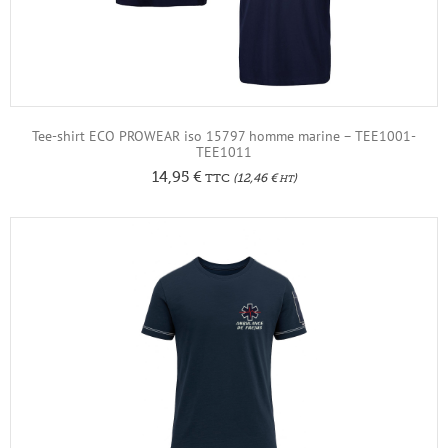
Tee-shirt ECO PROWEAR iso 15797 homme marine – TEE1001-
TEE1011
14,95
€
TTC
(
12,46
€
)
HT