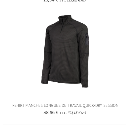
TTC
(
13,62
€
)
HT
T-SHIRT MANCHES LONGUES DE TRAVAIL QUICK-DRY SESSION
38,56
€
TTC
(
32,13
€
)
HT