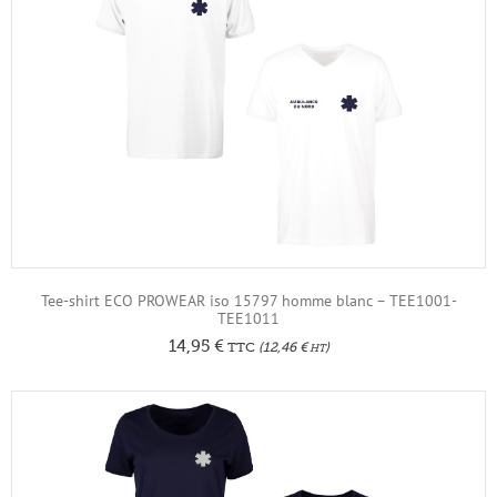
Tee-shirt ECO PROWEAR iso 15797 homme blanc – TEE1001-
TEE1011
14,95
€
TTC
(
12,46
€
)
HT