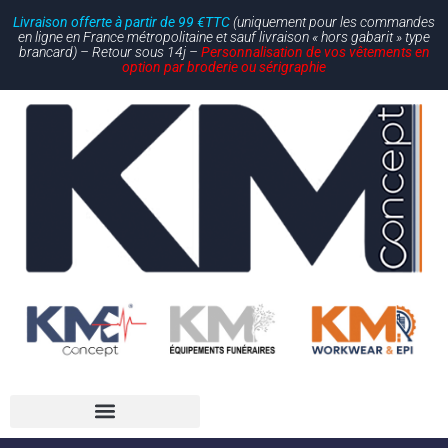
Livraison offerte à partir de 99 €TTC
(uniquement pour les commandes
en ligne en France métropolitaine et sauf livraison « hors gabarit » type
brancard) – Retour sous 14j –
Personnalisation de vos vêtements en
option par broderie ou sérigraphie