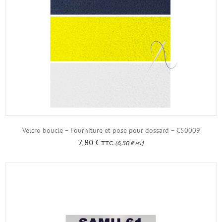
Velcro boucle – Fourniture et pose pour dossard – C50009
7,80
€
TTC
(
6,50
€
)
HT