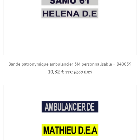
Bande patronymique ambulancier 3M personnalisable – B40039
10,32
€
TTC
(
8,60
€
)
HT