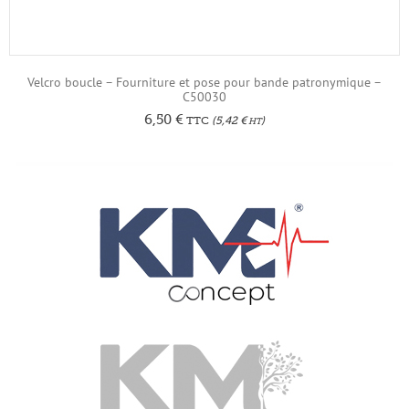
Velcro boucle – Fourniture et pose pour bande patronymique –
C50030
6,50
€
TTC
(
5,42
€
)
HT