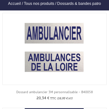
Accueil
/
Tous nos produits
/ Dossards & bandes patro
Dossard ambulancier 3M personnalisable – B40058
20,34
€
TTC
(
16,95
€
)
HT