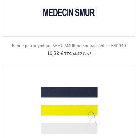
Bande patronymique SAMU SMUR personnalisable – B40040
10,32
€
TTC
(
8,60
€
)
HT