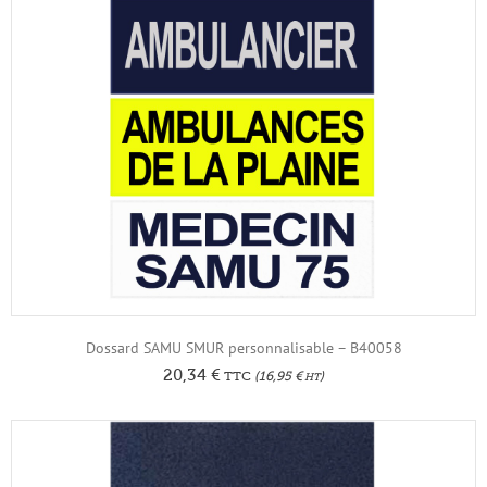
Dossard SAMU SMUR personnalisable – B40058
20,34
€
TTC
(
16,95
€
)
HT