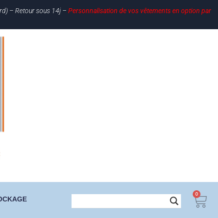
ard) – Retour sous 14j –
Personnalisation de vos vêtements en option par
0
OCKAGE