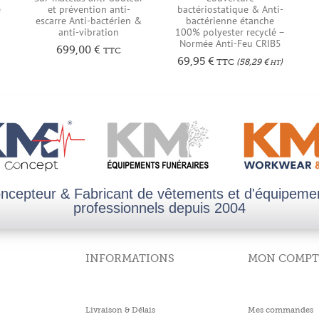
e
et prévention anti-
bactériostatique & Anti-
escarre Anti-bactérien &
bactérienne étanche
anti-vibration
100% polyester recyclé –
Normée Anti-Feu CRIB5
699,00
€
TTC
69,95
€
TTC
(
58,29
€
)
HT
ncepteur & Fabricant de vêtements et d'équipeme
professionnels depuis 2004
INFORMATIONS
MON COMPT
Livraison & Délais
Mes commandes