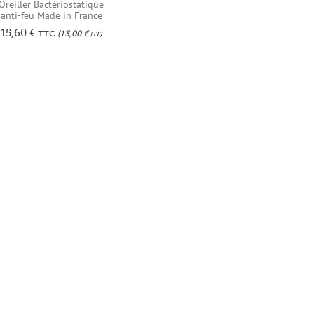
Oreiller Bactériostatique
anti-feu Made in France
15,60
€
TTC
(
13,00
€
)
HT