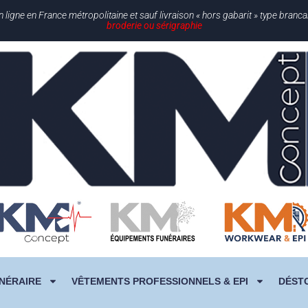
gne en France métropolitaine et sauf livraison « hors gabarit » type branc
broderie ou sérigraphie
NÉRAIRE
VÊTEMENTS PROFESSIONNELS & EPI
DÉST