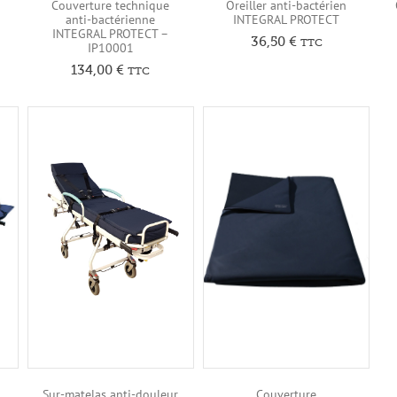
Couverture technique
Oreiller anti-bactérien
anti-bactérienne
INTEGRAL PROTECT
INTEGRAL PROTECT –
36,50
€
TTC
IP10001
134,00
€
TTC
Sur-matelas anti-douleur
Couverture