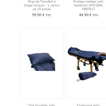
Drap de Transfert à
Protège matelas anti-
Usage Unique – 1 carton
bactérien INTEGRAL
de 50 pièces
PROTECT
59,90
€
44,90
€
TTC
TTC
Taie d’oreiller anti-
Enveloppe Anti-