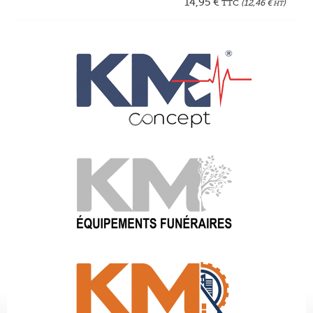
14,95
€
TTC
(
12,46
€
)
HT