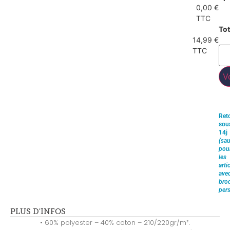
0,00 €
TTC
Tot
14,99 €
TTC
V
Ret
sou
14j
(sau
pou
les
arti
ave
brod
pers
PLUS D'INFOS
• 60% polyester – 40% coton – 210/220gr/m².