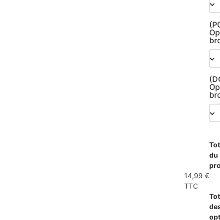
(P
Op
br
(D
Op
br
Tot
du
pro
14,99 €
TTC
Tot
de
op