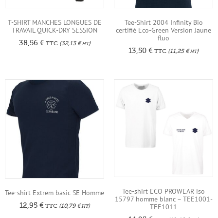
T-SHIRT MANCHES LONGUES DE
Tee-Shirt 2004 Infinity Bio
TRAVAIL QUICK-DRY SESSION
certifié Eco-Green Version Jaune
fluo
38,56
€
TTC
(
32,13
€
)
HT
13,50
€
TTC
(
11,25
€
)
HT
Tee-shirt ECO PROWEAR iso
Tee-shirt Extrem basic SE Homme
15797 homme blanc – TEE1001-
12,95
€
TTC
(
10,79
€
)
TEE1011
HT