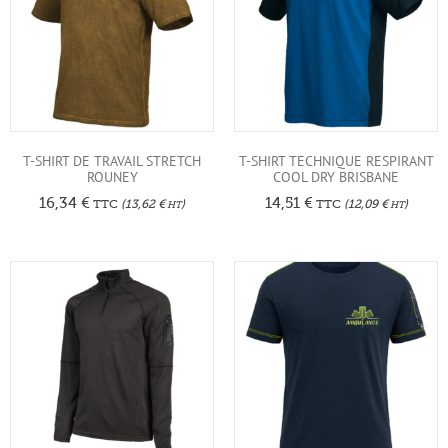
T-SHIRT DE TRAVAIL STRETCH
T-SHIRT TECHNIQUE RESPIRANT
ROUNEY
COOL DRY BRISBANE
16,34
€
14,51
€
TTC
(
13,62
€
)
TTC
(
12,09
€
)
HT
HT