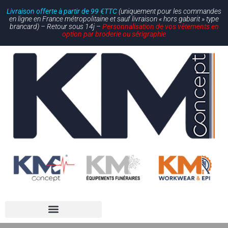
Livraison offerte à partir de 99 €TTC
(uniquement pour les commandes
en ligne en France métropolitaine et sauf livraison « hors gabarit » type
brancard) – Retour sous 14j –
Personnalisation de vos vêtements en
option par broderie ou sérigraphie