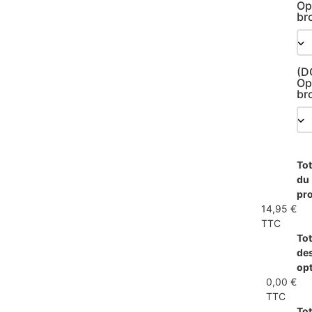
Op
br
(D
Op
br
Tot
du
pro
14,95 €
TTC
Tot
de
op
0,00 €
TTC
Tot