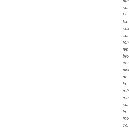
pré
sur
le
tee
shi
col
ron
les
bro
ser
pla
de
la
mê
ma
sur
le
mo
col