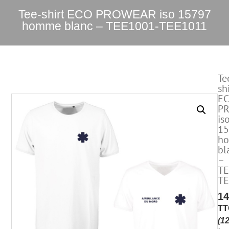
Tee-shirt ECO PROWEAR iso 15797
homme blanc – TEE1001-TEE1011
Te
sh
E
P
is
15
h
bl
–
TE
TE
1
TT
(
1