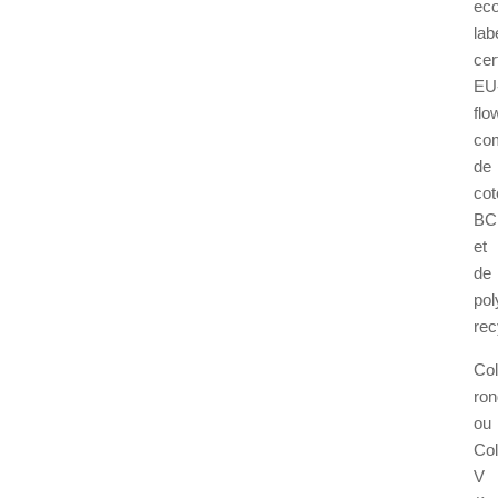
eco
lab
cert
EU
flo
co
de
cot
BC
et
de
pol
rec
Col
ron
ou
Col
V