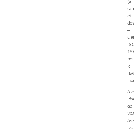
(à
sél
ci-
de
–
Cer
IS
15
pou
le
lav
ind
(Le
vis
de
vo
bro
son