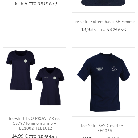
18,18
€
TTC
(
15,15
€
)
HT
Tee-shirt Extrem basic SE Femme
12,95
€
TTC
(
10,79
€
)
HT
Tee-shirt ECO PROWEAR iso
15797 femme marine –
Tee-Shirt BASIC marine –
TEE1002-TEE1012
TEE0036
14,99
€
TTC
(
12,49
€
)
HT