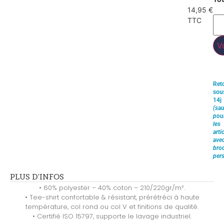
14,95 €
TTC
V
Ret
sou
14j
(sau
pou
les
arti
ave
brod
pers
PLUS D'INFOS
• 60% polyester – 40% coton – 210/220gr/m².
• Tee-shirt confortable & résistant, prérétréci à haute
température, col rond ou col V et finitions de qualité.
• Certifié ISO 15797, supporte le lavage industriel.