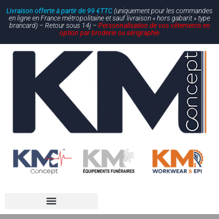
Livraison offerte à partir de 99 €TTC
(uniquement pour les commandes
en ligne en France métropolitaine et sauf livraison « hors gabarit » type
brancard) – Retour sous 14j –
Personnalisation de vos vêtements en
option par broderie ou sérigraphie