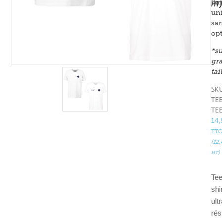
(tar
)
HT
uni
sa
opt
*s
gr
tai
SKU
TE
TE
14
TTC
(
12
)
HT
Tee
shi
ult
rés