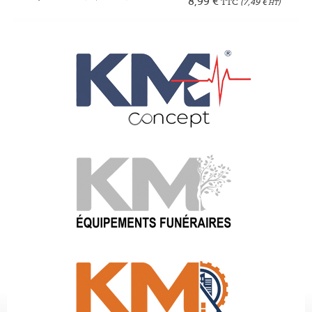
8,99
€
TTC
(
7,49
€
)
HT