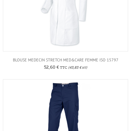
BLOUSE MEDECIN STRETCH MED&CARE FEMME ISO 15797
52,60
€
TTC
(
43,83
€
)
HT