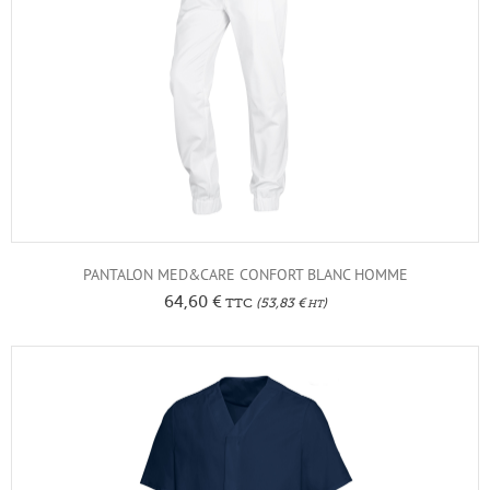
PANTALON MED&CARE CONFORT BLANC HOMME
64,60
€
TTC
(
53,83
€
)
HT