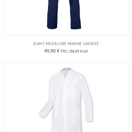
JEAN’S MED&CARE MARINE UNISEXE
45,90
€
TTC
(
38,25
€
)
HT