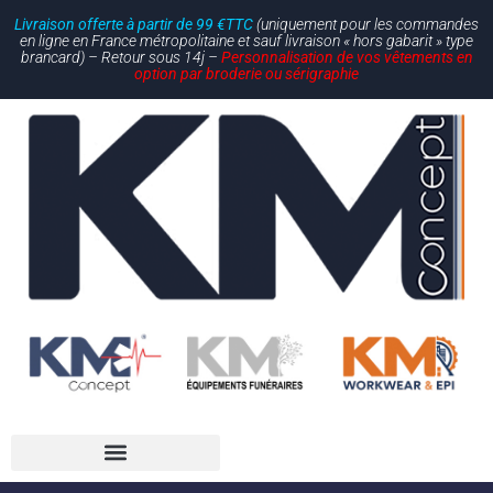
Livraison offerte à partir de 99 €TTC
(uniquement pour les commandes
en ligne en France métropolitaine et sauf livraison « hors gabarit » type
brancard) – Retour sous 14j –
Personnalisation de vos vêtements en
option par broderie ou sérigraphie