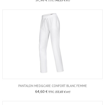
TTC
(
48,25
€
)
HT
PANTALON MED&CARE CONFORT BLANC FEMME
64,60
€
TTC
(
53,83
€
)
HT