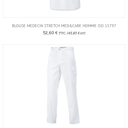
BLOUSE MEDECIN STRETCH MED&CARE HOMME ISO 15797
52,60
€
TTC
(
43,83
€
)
HT