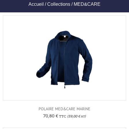
Accueil
/
Collections
/ MED&CARE
POLAIRE MED&CARE MARINE
70,80
€
TTC
(
59,00
€
)
HT