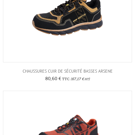
CHAUSSURES CUIR DE SÉCURITÉ BASSES ARSENE
80,60
€
TTC
(
67,17
€
)
HT