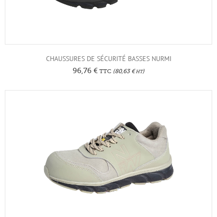
CHAUSSURES DE SÉCURITÉ BASSES NURMI
96,76
€
TTC
(
80,63
€
)
HT