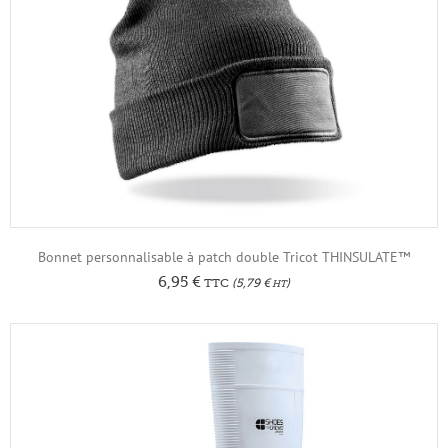
Bonnet personnalisable à patch double Tricot THINSULATE™
6,95
€
TTC
(
5,79
€
)
HT