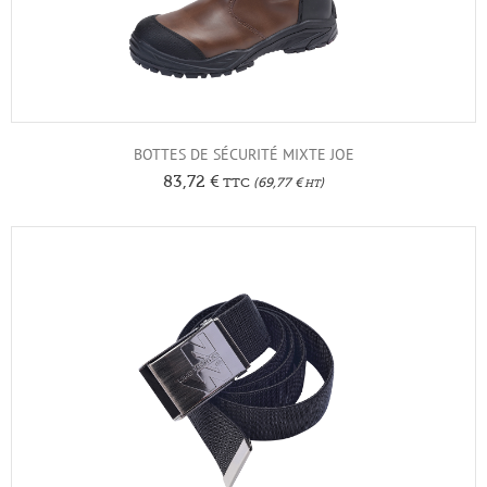
BOTTES DE SÉCURITÉ MIXTE JOE
83,72
€
TTC
(
69,77
€
)
HT