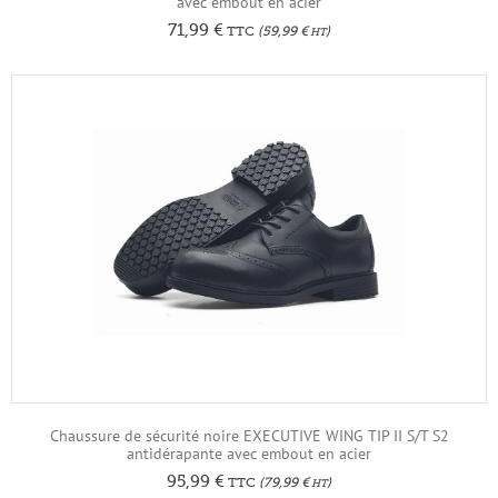
avec embout en acier
71,99
€
TTC
(
59,99
€
)
HT
Chaussure de sécurité noire EXECUTIVE WING TIP II S/T S2
antidérapante avec embout en acier
95,99
€
TTC
(
79,99
€
)
HT