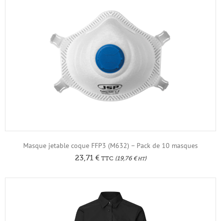
Masque jetable coque FFP3 (M632) – Pack de 10 masques
23,71
€
TTC
(
19,76
€
)
HT