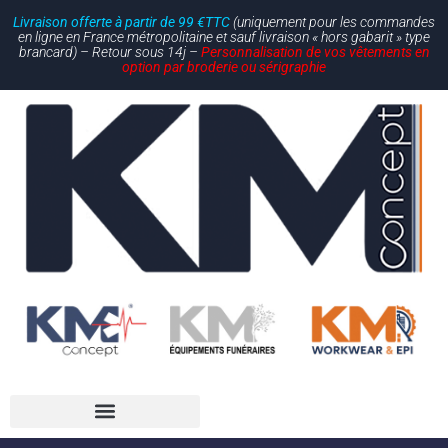
Livraison offerte à partir de 99 €TTC
(uniquement pour les commandes
en ligne en France métropolitaine et sauf livraison « hors gabarit » type
brancard) – Retour sous 14j –
Personnalisation de vos vêtements en
option par broderie ou sérigraphie