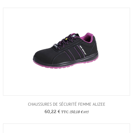
CHAUSSURES DE SÉCURITÉ FEMME ALIZEE
60,22
€
TTC
(
50,18
€
)
HT