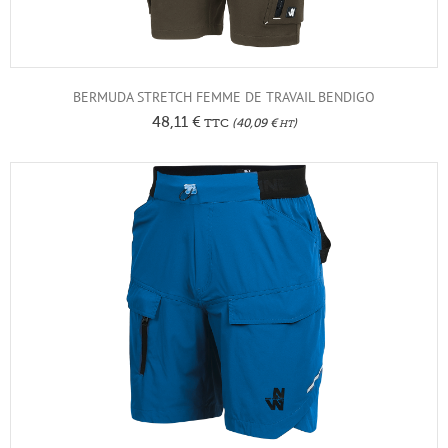
BERMUDA STRETCH FEMME DE TRAVAIL BENDIGO
48,11
€
TTC
(
40,09
€
)
HT