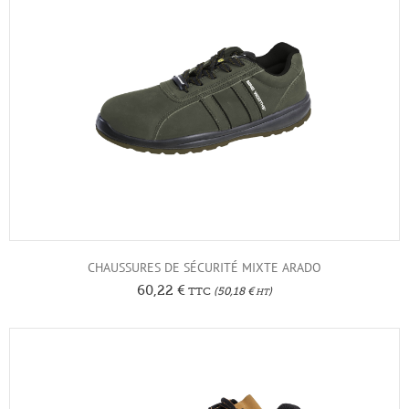
CHAUSSURES DE SÉCURITÉ MIXTE ARADO
60,22
€
TTC
(
50,18
€
)
HT