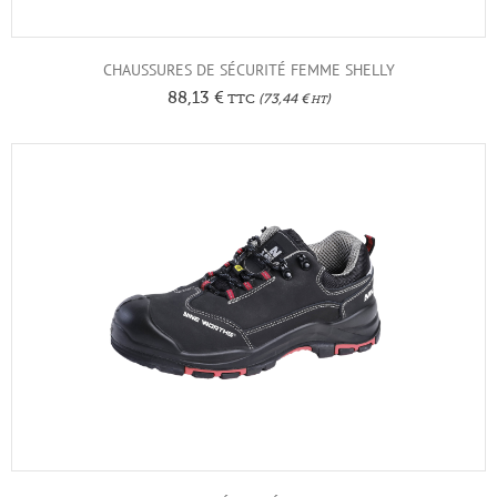
CHAUSSURES DE SÉCURITÉ FEMME SHELLY
88,13
€
TTC
(
73,44
€
)
HT