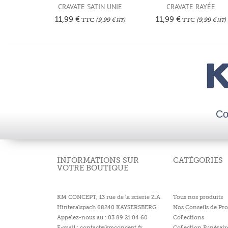
CRAVATE SATIN UNIE
CRAVATE RAYÉE
11,99
€
11,99
€
TTC
(
9,99
€
)
TTC
(
9,99
€
)
HT
HT
Co
INFORMATIONS SUR
CATÉGORIES
VOTRE BOUTIQUE
KM CONCEPT, 13 rue de la scierie Z.A.
Tous nos produits
Hinteralspach 68240 KAYSERSBERG
Nos Conseils de Pro
Appelez-nous au : 03 89 21 04 60
Collections
E-mail : contact@kmconcept.fr
Collection Funérair