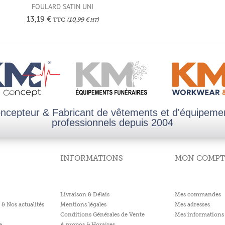
FOULARD SATIN UNI
13,19
€
TTC
(
10,99
€
)
HT
ncepteur & Fabricant de vêtements et d'équipeme
professionnels depuis 2004
INFORMATIONS
MON COMPT
Livraison & Délais
Mes commandes
 & Nos actualités
Mentions légales
Mes adresses
Conditions Générales de Vente
Mes informations 
e
A propos & Horaires