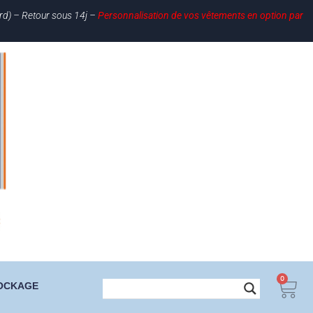
ard) – Retour sous 14j –
Personnalisation de vos vêtements en option par
0
OCKAGE