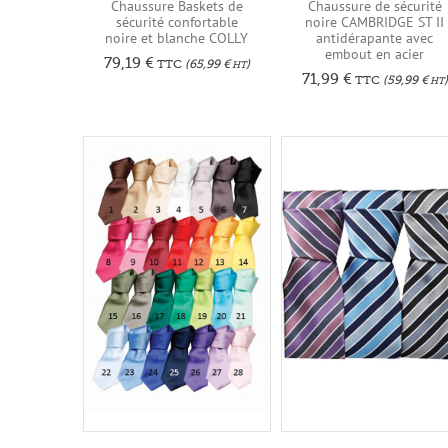
Chaussure Baskets de
Chaussure de sécurité
sécurité confortable
noire CAMBRIDGE ST II
noire et blanche COLLY
antidérapante avec
embout en acier
79,19
€
TTC
(
65,99
€
)
HT
71,99
€
TTC
(
59,99
€
)
HT