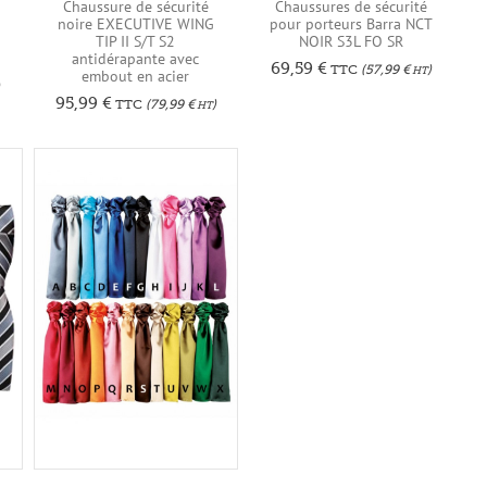
Chaussure de sécurité
Chaussures de sécurité
noire EXECUTIVE WING
pour porteurs Barra NCT
TIP II S/T S2
NOIR S3L FO SR
antidérapante avec
69,59
€
TTC
(
57,99
€
)
HT
embout en acier
95,99
€
TTC
(
79,99
€
)
HT