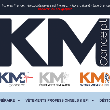
gne en France métropolitaine et sauf livraison « hors gabarit » type branc
broderie ou sérigraphie
NÉRAIRE
VÊTEMENTS PROFESSIONNELS & EPI
DÉST