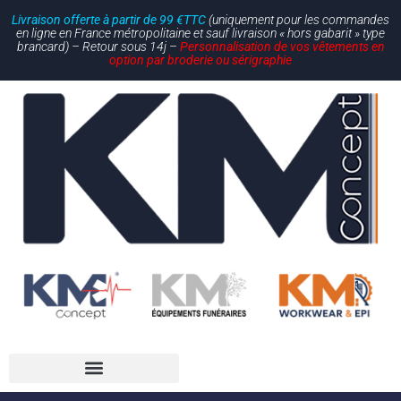
Livraison offerte à partir de 99 €TTC
(uniquement pour les commandes
en ligne en France métropolitaine et sauf livraison « hors gabarit » type
brancard) – Retour sous 14j –
Personnalisation de vos vêtements en
option par broderie ou sérigraphie