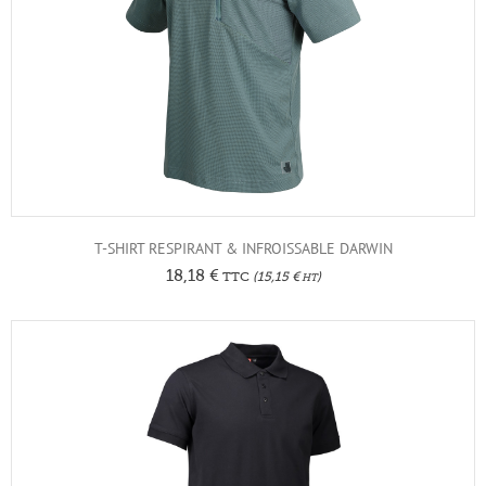
T-SHIRT RESPIRANT & INFROISSABLE DARWIN
18,18
€
TTC
(
15,15
€
)
HT