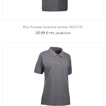
Polo Prowear funéraire homme ISO15797
25,99
€
TTC
(
21,66
€
)
HT