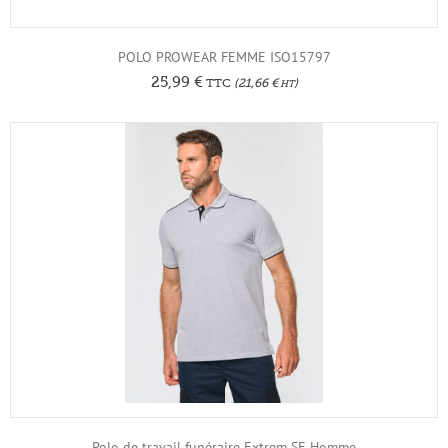
POLO PROWEAR FEMME ISO15797
25,99
€
TTC
(
21,66
€
)
HT
Polo de travail funéraire Extrem SE Homme