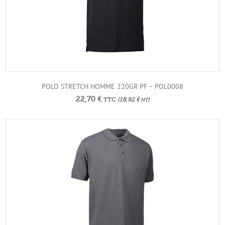
POLO STRETCH HOMME 220GR PF – POL0008
22,70
€
TTC
(
18,92
€
)
HT