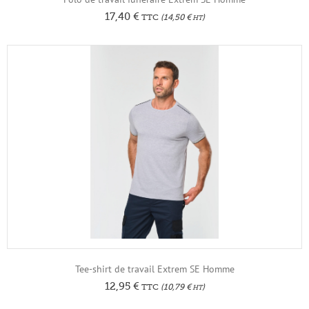
17,40
€
TTC
(
14,50
€
)
HT
Tee-shirt de travail Extrem SE Homme
12,95
€
TTC
(
10,79
€
)
HT