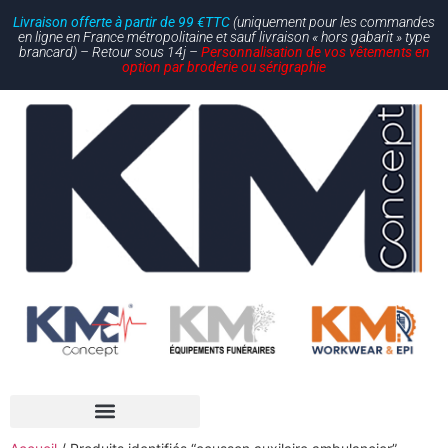
Livraison offerte à partir de 99 €TTC
(uniquement pour les commandes
en ligne en France métropolitaine et sauf livraison « hors gabarit » type
brancard) – Retour sous 14j –
Personnalisation de vos vêtements en
option par broderie ou sérigraphie