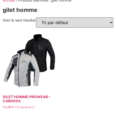
Accueil
/ Produits identifiés “gilet homme”
gilet homme
Voici le seul résultat
GILET HOMME PROWEAR –
CAR0004
75,48
€
TTC
(
62,90
€
)
HT