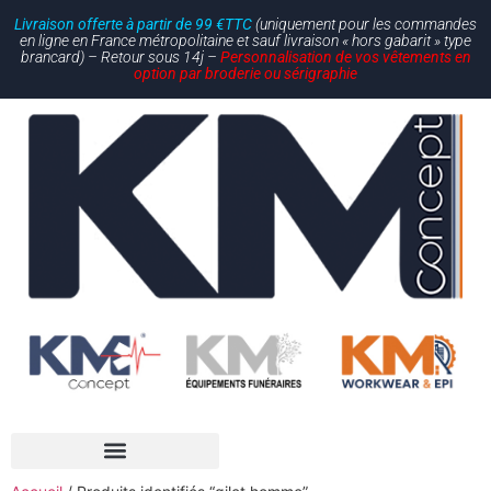
Livraison offerte à partir de 99 €TTC
(uniquement pour les commandes
en ligne en France métropolitaine et sauf livraison « hors gabarit » type
brancard) – Retour sous 14j –
Personnalisation de vos vêtements en
option par broderie ou sérigraphie