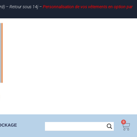
ard) – Retour sous 14j –
Personnalisation de vos vêtements en option par
0
OCKAGE