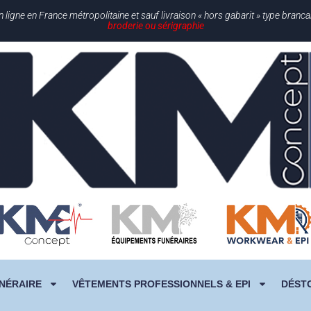
gne en France métropolitaine et sauf livraison « hors gabarit » type branc
broderie ou sérigraphie
NÉRAIRE
VÊTEMENTS PROFESSIONNELS & EPI
DÉST