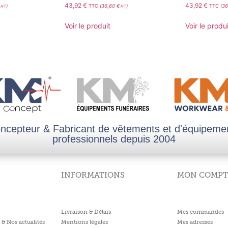
43,92
€
43,92
€
)
TTC
(
36,60
€
)
TTC
(
36
HT
HT
Voir le produit
Voir le produi
ncepteur & Fabricant de vêtements et d'équipeme
professionnels depuis 2004
INFORMATIONS
MON COMPT
Livraison & Délais
Mes commandes
 & Nos actualités
Mentions légales
Mes adresses