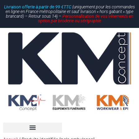
Livraison offerte à partir de 99 €TTC
(uniquement pour les commandes
en ligne en France métropolitaine et sauf livraison « hors gabarit » type
brancard) – Retour sous 14j –
Personnalisation de vos vêtements en
option par broderie ou sérigraphie