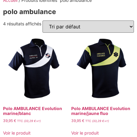
Accueil
/ Produits identifiés “polo ambulance”
polo ambulance
4 résultats affichés
Polo AMBULANCE Evolution
Polo AMBULANCE Evolution
marine/blanc
marine/jaune fluo
39,95
€
39,95
€
TTC
(
33,29
€
)
TTC
(
33,29
€
)
HT
HT
Voir le produit
Voir le produit