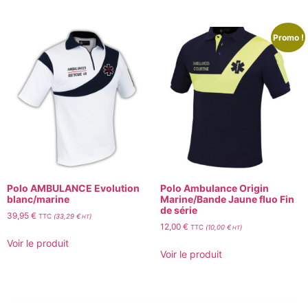
Promo !
Polo AMBULANCE Evolution
Polo Ambulance Origin
blanc/marine
Marine/Bande Jaune fluo Fin
de série
39,95
€
TTC
(
33,29
€
)
HT
12,00
€
TTC
(
10,00
€
)
HT
Voir le produit
Voir le produit