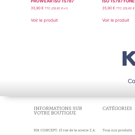
PROWEAR ISO 15797
ISO 15797 FUN
35,90
€
35,90
€
TTC
(
29,92
€
)
TTC
(
29,92
€
HT
Voir le produit
Voir le produit
Co
INFORMATIONS SUR
CATÉGORIES
VOTRE BOUTIQUE
KM CONCEPT, 13 rue de la scierie Z.A.
Tous nos produits