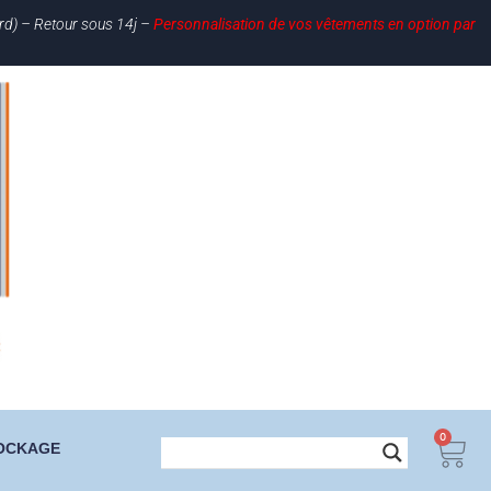
ard) – Retour sous 14j –
Personnalisation de vos vêtements en option par
0
OCKAGE