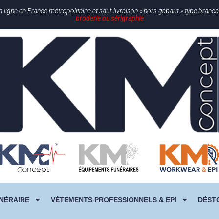
gne en France métropolitaine et sauf livraison « hors gabarit » type branc
broderie ou sérigraphie
NÉRAIRE
VÊTEMENTS PROFESSIONNELS & EPI
DÉST