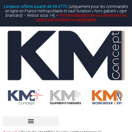
Livraison offerte à partir de 99 €TTC
(uniquement pour les commandes
en ligne en France métropolitaine et sauf livraison « hors gabarit » type
brancard) – Retour sous 14j –
Personnalisation de vos vêtements en
option par broderie ou sérigraphie