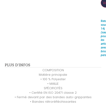
V
Ret
sou
14j
(sau
pou
les
arti
ave
brod
pers
PLUS D'INFOS
COMPOSITION
Matière principale
• 100 % Polyester
• MAILLE
SPÉCIFICITÉS
• Certifié EN ISO 20471 classe 2
• Fermé devant par des bandes auto-grippantes
• Bandes rétroréfléchissantes