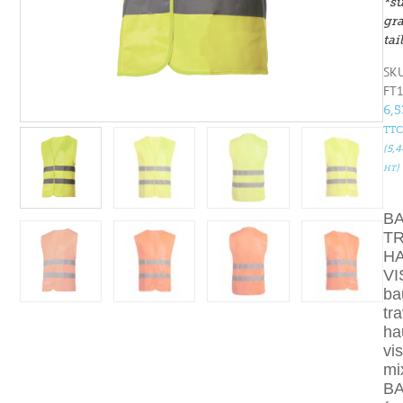
*s
gr
tai
SKU
FT
6,
TTC
(
5,
)
HT
B
TR
H
VI
ba
tra
ha
vis
mi
B