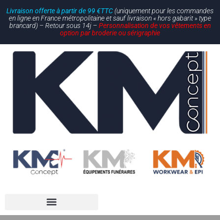
Livraison offerte à partir de 99 €TTC
(uniquement pour les commandes
en ligne en France métropolitaine et sauf livraison « hors gabarit » type
brancard) – Retour sous 14j –
Personnalisation de vos vêtements en
option par broderie ou sérigraphie