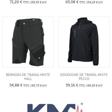
71,20
€
65,08
€
TTC
(
59,33
€
)
TTC
(
54,23
€
)
HT
HT
BERMUDA DE TRAVAIL MIXTE
DOUDOUNE DE TRAVAIL MIXTE
HALL
PECCO
54,88
€
59,16
€
TTC
(
45,73
€
)
TTC
(
49,30
€
)
HT
HT