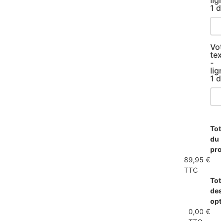
1 
Vo
te
-
lig
1 
Tot
du
pro
89,95 €
TTC
Tot
de
op
0,00 €