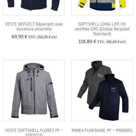
VESTE REFLECT Déperlant avec
SOFTSHELL LONG LIFE HV
doublure amovible
certifiée GRS (Global Recycled
Standard)
69,95
€
TTC
(
58,29
€
)
HT
118,80
€
TTC
(
99,00
€
)
HT
VESTE SOFTSHELL FLORES PF –
PARKA FUNERAIRE PF – PAR0001
SOF0010