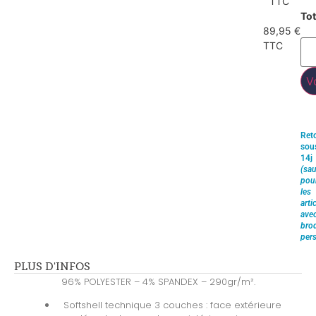
TTC
Tot
89,95 €
TTC
V
Ret
sou
14j
(sau
pou
les
arti
ave
brod
pers
PLUS D'INFOS
96% POLYESTER – 4% SPANDEX – 290gr/m².
Softshell technique 3 couches : face extérieure