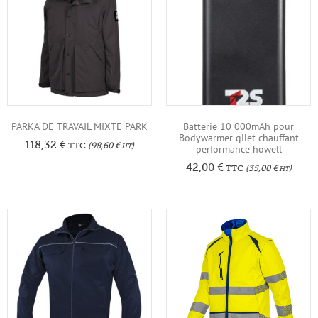
PARKA DE TRAVAIL MIXTE PARK
Batterie 10 000mAh pour
Bodywarmer gilet chauffant
118,32
€
TTC
(
98,60
€
)
HT
performance howell
42,00
€
TTC
(
35,00
€
)
HT