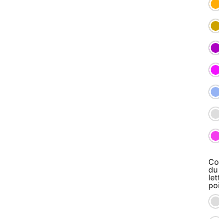
Co
du
let
poi