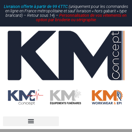
Livraison offerte à partir de 99 €TTC
(uniquement pour les commandes
en ligne en France métropolitaine et sauf livraison « hors gabarit » type
brancard) – Retour sous 14j –
Personnalisation de vos vêtements en
option par broderie ou sérigraphie