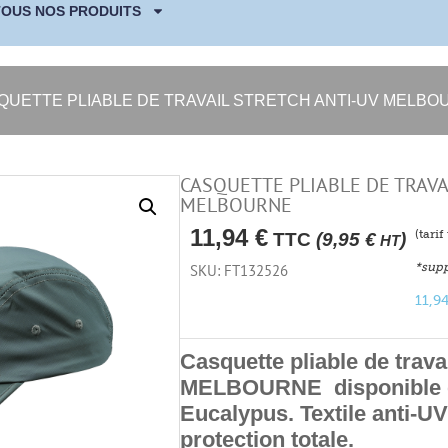
TOUS NOS PRODUITS
QUETTE PLIABLE DE TRAVAIL STRETCH ANTI-UV MELBO
CASQUETTE PLIABLE DE TRAVA
MELBOURNE
11,94
€
(tari
TTC
(
9,95
€
)
HT
*supp
SKU: FT132526
11,9
Casquette pliable de trava
MELBOURNE disponible e
Eucalypus. Textile anti-U
protection totale.