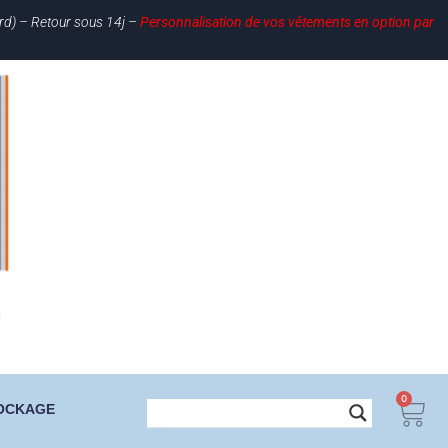
ard) – Retour sous 14j –
Personnalisation de vos vêtements en option par
0
OCKAGE