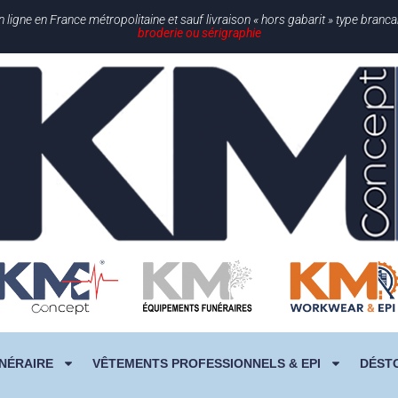
gne en France métropolitaine et sauf livraison « hors gabarit » type branc
broderie ou sérigraphie
NÉRAIRE
VÊTEMENTS PROFESSIONNELS & EPI
DÉST