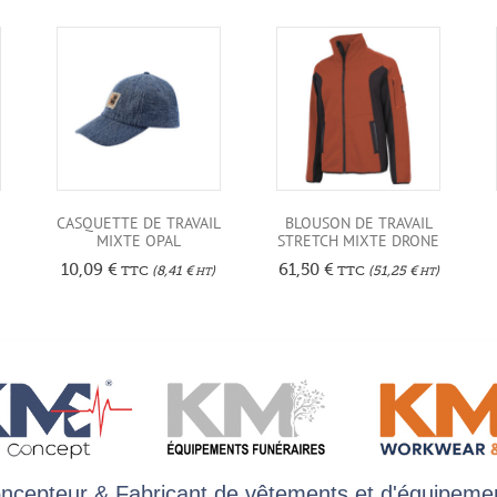
CASQUETTE DE TRAVAIL
BLOUSON DE TRAVAIL
MIXTE OPAL
STRETCH MIXTE DRONE
10,09
€
61,50
€
TTC
(
8,41
€
)
TTC
(
51,25
€
)
HT
HT
ncepteur & Fabricant de vêtements et d'équipeme