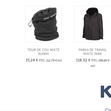
TOUR DE COU MIXTE
PARKA DE TRAVAIL
RUNNY
MIXTE PARK
15,24
€
118,32
€
TTC
(
12,70
€
)
TTC
(
98,60
€
HT
)
HT
Co