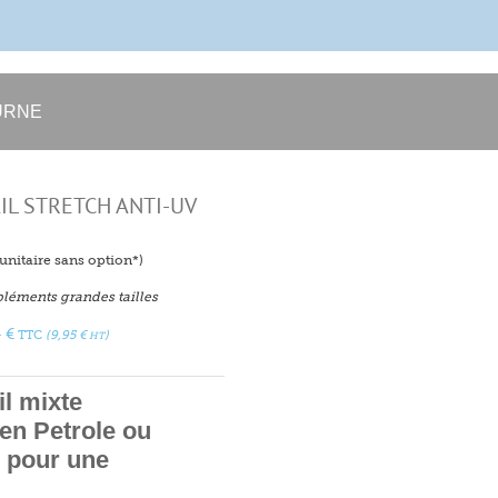
URNE
IL STRETCH ANTI-UV
f unitaire sans option*)
léments grandes tailles
4
€
TTC
(
9,95
€
)
HT
il mixte
n Petrole ou
V pour une