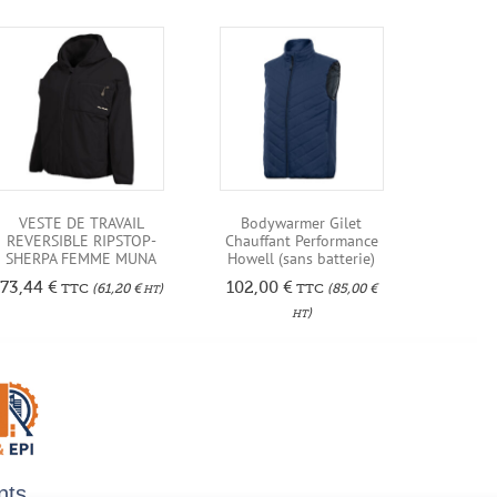
VESTE DE TRAVAIL
Bodywarmer Gilet
REVERSIBLE RIPSTOP-
Chauffant Performance
SHERPA FEMME MUNA
Howell (sans batterie)
73,44
€
102,00
€
TTC
(
61,20
€
)
TTC
(
85,00
€
HT
)
HT
nts