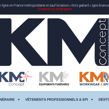
gne en France métropolitaine et sauf livraison « hors gabarit » type branc
broderie ou sérigraphie
NÉRAIRE
VÊTEMENTS PROFESSIONNELS & EPI
DÉST