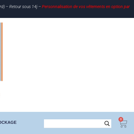
ard) – Retour sous 14j –
Personnalisation de vos vêtements en option par
0
OCKAGE