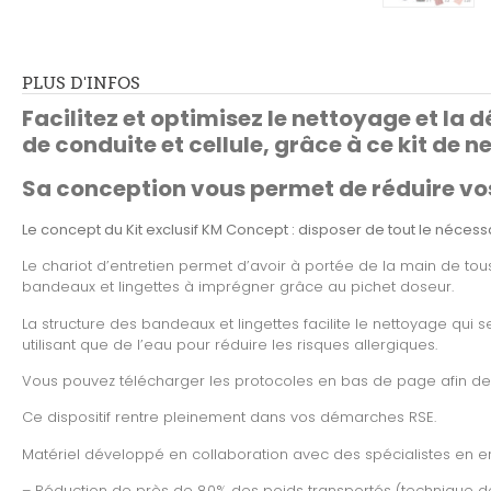
PLUS D'INFOS
Facilitez et optimisez le nettoyage et la 
de conduite et cellule, grâce à ce kit de 
Sa conception vous permet de réduire vos
Le concept du Kit exclusif KM Concept : disposer de tout le néce
Le chariot d’entretien permet d’avoir à portée de la main de to
bandeaux et lingettes à imprégner grâce au pichet doseur.
La structure des bandeaux et lingettes facilite le nettoyage qui se
utilisant que de l’eau pour réduire les risques allergiques.
Vous pouvez télécharger les protocoles en bas de page afin de
Ce dispositif rentre pleinement dans vos démarches RSE.
Matériel développé en collaboration avec des spécialistes en e
– Réduction de près de 80% des poids transportés (technique d