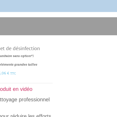
et de désinfection
f unitaire sans option*)
léments grandes tailles
3,06
€
TTC
roduit en vidéo
ettoyage professionnel
 pour
réduire les efforts