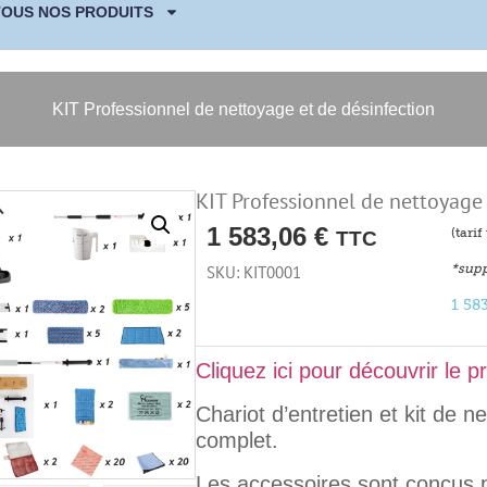
TOUS NOS PRODUITS
KIT Professionnel de nettoyage et de désinfection
KIT Professionnel de nettoyage 
1 583,06
€
(tari
TTC
*supp
SKU: KIT0001
1 58
Cliquez ici pour découvrir le p
Chariot d’entretien et kit de n
complet.
Les accessoires sont conçus