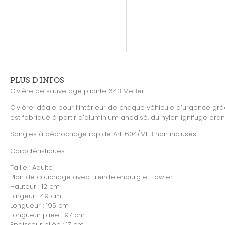
PLUS D'INFOS
Civière de sauvetage pliante 643 MeBer
Civière idéale pour l’intérieur de chaque véhicule d’urgence gr
est fabriqué à partir d’aluminium anodisé, du nylon ignifuge ora
Sangles à décrochage rapide Art. 604/MEB non incluses.
Caractéristiques :
Taille : Adulte
Plan de couchage avec Trendelenburg et Fowler
Hauteur : 12 cm
Largeur : 49 cm
Longueur : 195 cm
Longueur pliée : 97 cm
Epaisseur pliée : 17 cm