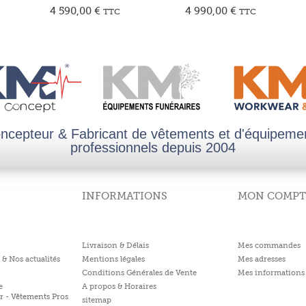
4 590,00
€
4 990,00
€
TTC
TTC
ncepteur & Fabricant de vêtements et d'équipeme
professionnels depuis 2004
INFORMATIONS
MON COMPT
Livraison & Délais
Mes commandes
 & Nos actualités
Mentions légales
Mes adresses
Conditions Générales de Vente
Mes informations 
e
A propos & Horaires
r - Vêtements Pros
sitemap