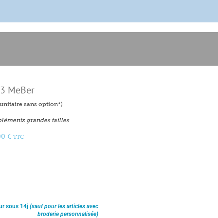
43 MeBer
f unitaire sans option*)
léments grandes tailles
00
€
TTC
ur sous 14j
(sauf pour les articles avec
broderie personnalisée)