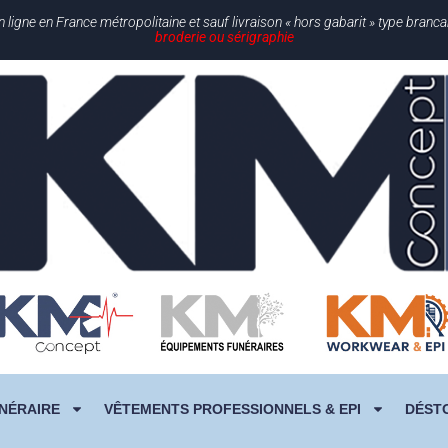
gne en France métropolitaine et sauf livraison « hors gabarit » type branc
broderie ou sérigraphie
NÉRAIRE
VÊTEMENTS PROFESSIONNELS & EPI
DÉST