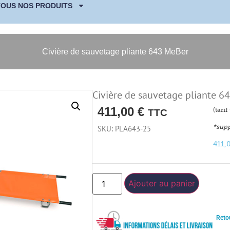
TOUS NOS PRODUITS
Civière de sauvetage pliante 643 MeBer
Civière de sauvetage pliante 6
411,00
€
(tari
TTC
*supp
SKU: PLA643-25
411,
Ajouter au panier
Reto