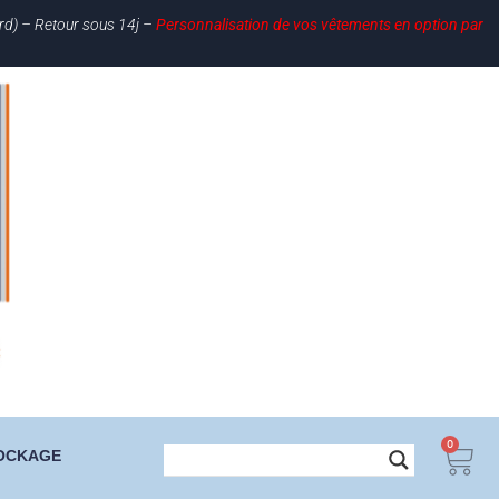
ard) – Retour sous 14j –
Personnalisation de vos vêtements en option par
0
OCKAGE