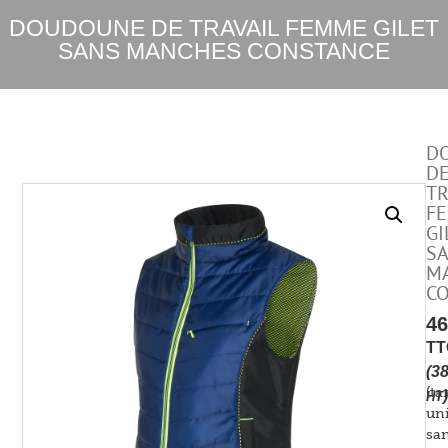
DOUDOUNE DE TRAVAIL FEMME GILET
SANS MANCHES CONSTANCE
D
D
TR
F
GI
S
M
C
4
TT
(
3
(tar
)
HT
uni
sa