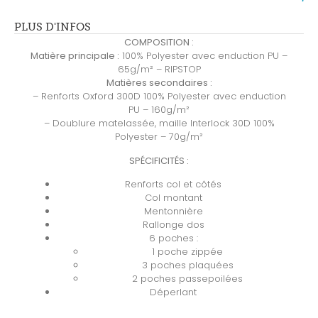
PLUS D'INFOS
COMPOSITION :
Matière principale :
100% Polyester avec enduction PU –
65g/m² – RIPSTOP
Matières secondaires :
– Renforts Oxford 300D 100% Polyester avec enduction
PU – 160g/m²
– Doublure matelassée, maille Interlock 30D 100%
Polyester – 70g/m²
SPÉCIFICITÉS :
Renforts col et côtés
Col montant
Mentonnière
Rallonge dos
6 poches :
1 poche zippée
3 poches plaquées
2 poches passepoilées
Déperlant