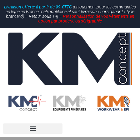
Livraison offerte à partir de 99 €TTC
(uniquement pour les commandes
en ligne en France métropolitaine et sauf livraison « hors gabarit » type
brancard) – Retour sous 14j –
Personnalisation de vos vêtements en
option par broderie ou sérigraphie