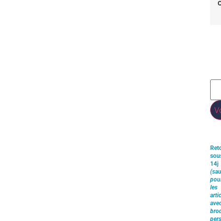
C
V
Ret
sou
14j
(sau
pou
les
arti
ave
brod
pers