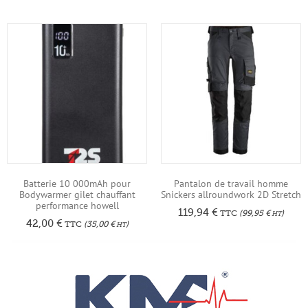
Batterie 10 000mAh pour
Pantalon de travail homme
Bodywarmer gilet chauffant
Snickers allroundwork 2D Stretch
performance howell
119,94
€
TTC
(
99,95
€
)
HT
42,00
€
TTC
(
35,00
€
)
HT