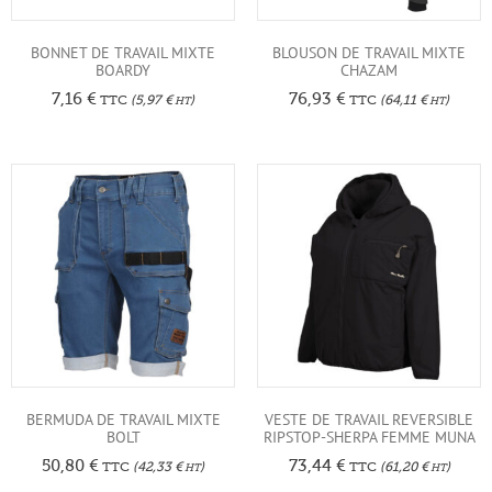
BONNET DE TRAVAIL MIXTE
BLOUSON DE TRAVAIL MIXTE
BOARDY
CHAZAM
7,16
€
76,93
€
TTC
(
5,97
€
)
TTC
(
64,11
€
)
HT
HT
BERMUDA DE TRAVAIL MIXTE
VESTE DE TRAVAIL REVERSIBLE
BOLT
RIPSTOP-SHERPA FEMME MUNA
50,80
€
73,44
€
TTC
(
42,33
€
)
TTC
(
61,20
€
)
HT
HT