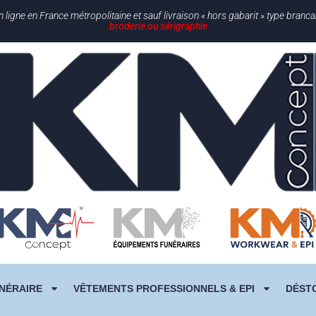
gne en France métropolitaine et sauf livraison « hors gabarit » type branc
broderie ou sérigraphie
NÉRAIRE
VÊTEMENTS PROFESSIONNELS & EPI
DÉST