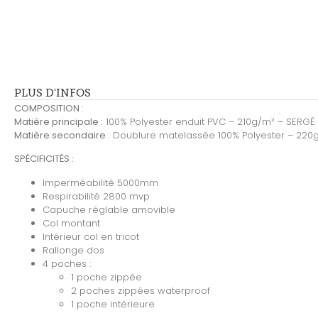
PLUS D'INFOS
COMPOSITION :
Matière principale :
100% Polyester enduit PVC – 210g/m² – SERGÉ
Matière secondaire :
Doublure matelassée 100% Polyester – 220
SPÉCIFICITÉS :
Imperméabilité 5000mm
Respirabilité 2800 mvp
Capuche réglable amovible
Col montant
Intérieur col en tricot
Rallonge dos
4 poches :
1 poche zippée
2 poches zippées waterproof
1 poche intérieure