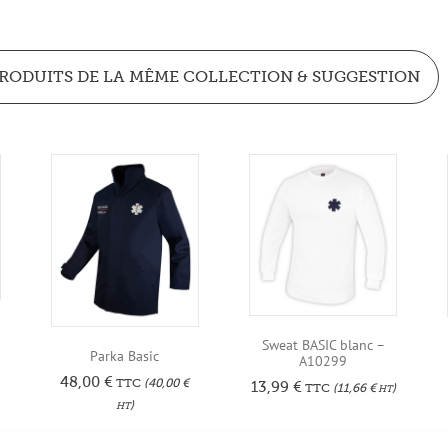
RODUITS DE LA MÊME COLLECTION & SUGGESTION
R
Sweat BASIC blanc –
Parka Basic
A10299
48,00
€
TTC
(
40,00
€
13,99
€
TTC
(
11,66
€
)
HT
)
HT