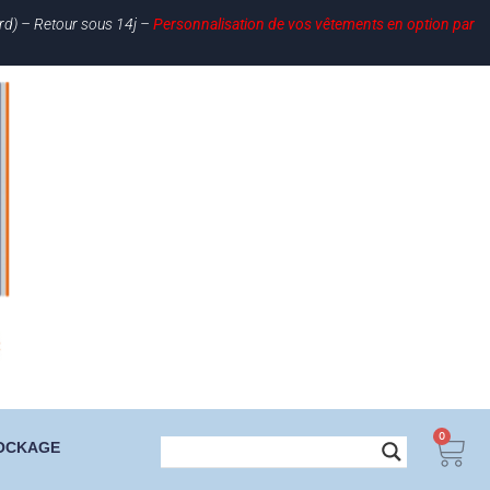
ard) – Retour sous 14j –
Personnalisation de vos vêtements en option par
0
OCKAGE