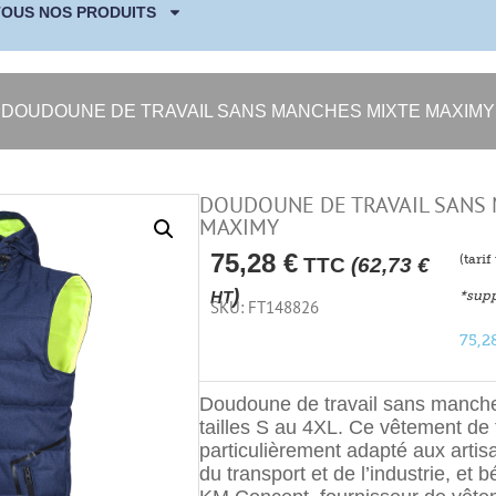
TOUS NOS PRODUITS
DOUDOUNE DE TRAVAIL SANS MANCHES MIXTE MAXIMY
DOUDOUNE DE TRAVAIL SANS
MAXIMY
75,28
€
(tari
TTC
(
62,73
€
)
*supp
HT
SKU: FT148826
75,2
Doudoune de travail sans manc
tailles S au 4XL. Ce vêtement de t
particulièrement adapté aux artis
du transport et de l’industrie, et b