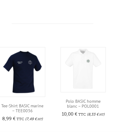
Polo BASIC homme
Tee-Shirt BASIC marine
blanc – POL0001
– TEE0036
10,00
€
TTC
(
8,33
€
)
HT
8,99
€
TTC
(
7,49
€
)
HT