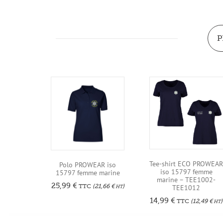
P
Tee-shirt ECO PROWEA
Polo PROWEAR iso
iso 15797 femme
15797 femme marine
marine – TEE1002-
25,99
€
TTC
(
21,66
€
)
TEE1012
HT
14,99
€
TTC
(
12,49
€
)
HT