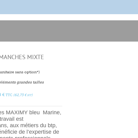
 MANCHES MIXTE
f unitaire sans option*)
léments grandes tailles
8
€
TTC
(
62,73
€
)
HT
hes MAXIMY bleu Marine,
ravail est
ans, aux métiers du btp,
énéficie de l’expertise de