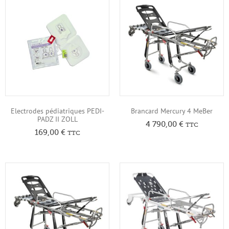
Electrodes pédiatriques PEDI-
Brancard Mercury 4 MeBer
PADZ II ZOLL
4 790,00
€
TTC
169,00
€
TTC