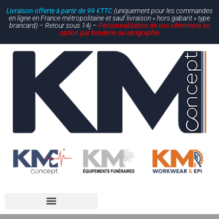
Livraison offerte à partir de 99 €TTC
(uniquement pour les commandes
en ligne en France métropolitaine et sauf livraison « hors gabarit » type
brancard) – Retour sous 14j –
Personnalisation de vos vêtements en
option par broderie ou sérigraphie