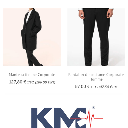
Manteau femme Corporate
Pantalon de costume Corporate
Homme
127,80
€
TTC
(
106,50
€
)
HT
57,00
€
TTC
(
47,50
€
)
HT