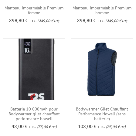
Manteau imperméable Premium
Manteau imperméable Premium
femme
homme
298,80
€
298,80
€
TTC
(
249,00
€
)
TTC
(
249,00
€
)
HT
HT
Batterie 10 000mAh pour
Bodywarmer Gilet Chauffant
Bodywarmer gilet chauffant
Performance Howell (sans
performance howell
batterie)
42,00
€
102,00
€
TTC
(
35,00
€
)
TTC
(
85,00
€
)
HT
HT