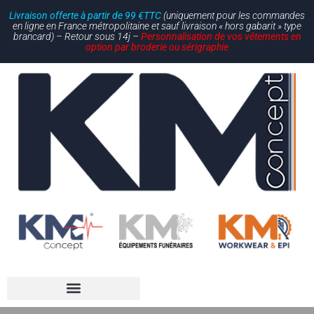
Livraison offerte à partir de 99 €TTC
(uniquement pour les commandes
en ligne en France métropolitaine et sauf livraison « hors gabarit » type
brancard) – Retour sous 14j –
Personnalisation de vos vêtements en
option par broderie ou sérigraphie