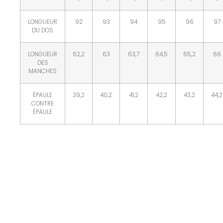
LONGUEUR
92
93
94
95
96
97
DU DOS
LONGUEUR
62,2
63
63,7
64,5
65,2
66
DES
MANCHES
ÉPAULE
39,2
40,2
41,2
42,2
43,2
44,2
CONTRE
ÉPAULE