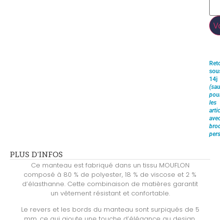
V
Ret
sou
14j
(sau
pou
les
arti
ave
brod
pers
PLUS D'INFOS
Ce manteau est fabriqué dans un tissu MOUFLON
composé à 80 % de polyester, 18 % de viscose et 2 %
d’élasthanne. Cette combinaison de matières garantit
un vêtement résistant et confortable.
Le revers et les bords du manteau sont surpiqués de 5
mm, ce qui ajoute une touche d’élégance au design.