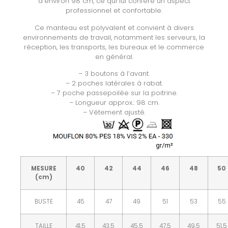
d’environ 98 cm, ce qui lui confère un aspect
professionnel et confortable.
Ce manteau est polyvalent et convient à divers
environnements de travail, notamment les serveurs, la
réception, les transports, les bureaux et le commerce
en général.
– 3 boutons à l’avant.
– 2 poches latérales à rabat.
– 7 poche passepoilée sur la poitrine.
– Longueur approx.: 98 cm.
– Vêtement ajusté.
MESURE
40
42
44
46
48
50
(cm)
BUSTE
45
47
49
51
53
55
TAILLE
41,5
43,5
45,5
47,5
49,5
51,5