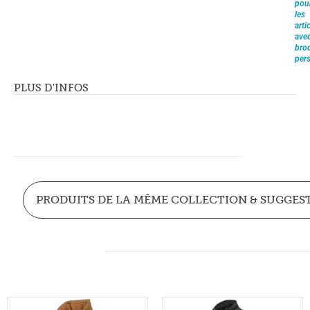
pou
les
arti
ave
brod
pers
PLUS D'INFOS
PRODUITS DE LA MÊME COLLECTION & SUGGES