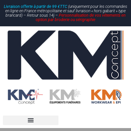
Livraison offerte à partir de 99 €TTC
(uniquement pour les commandes
en ligne en France métropolitaine et sauf livraison « hors gabarit » type
brancard) – Retour sous 14j –
Personnalisation de vos vêtements en
option par broderie ou sérigraphie