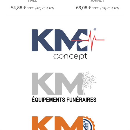
HALL
JORNET
54,88
€
65,08
€
TTC
(
45,73
€
)
TTC
(
54,23
€
)
HT
HT