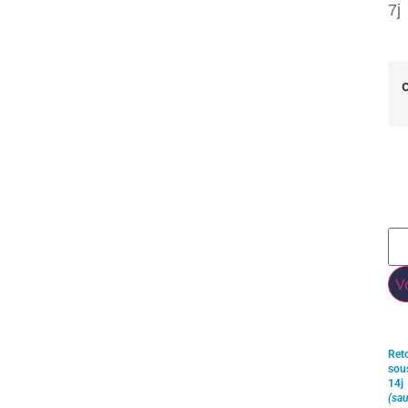
7j
C
V
Ret
sou
14j
(sau