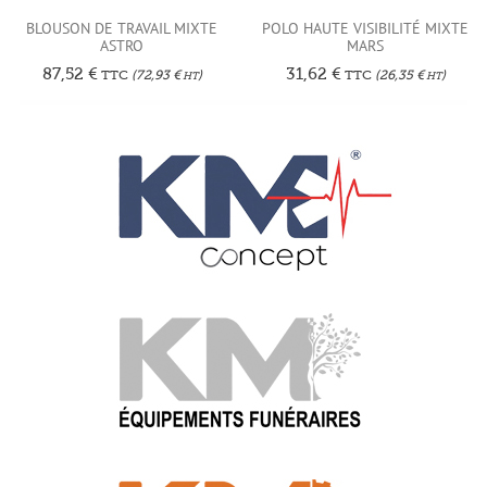
BLOUSON DE TRAVAIL MIXTE
POLO HAUTE VISIBILITÉ MIXTE
ASTRO
MARS
87,52
€
31,62
€
TTC
(
72,93
€
)
TTC
(
26,35
€
)
HT
HT