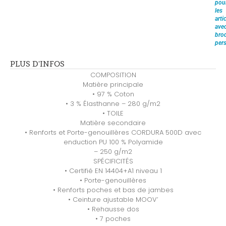
pou
les
arti
ave
brod
pers
PLUS D'INFOS
COMPOSITION
Matière principale
• 97 % Coton
• 3 % Élasthanne – 280 g/m2
• TOILE
Matière secondaire
• Renforts et Porte-genouillères CORDURA 500D avec
enduction PU 100 % Polyamide
– 250 g/m2
SPÉCIFICITÉS
• Certifié EN 14404+A1 niveau 1
• Porte-genouillères
• Renforts poches et bas de jambes
• Ceinture ajustable MOOV’
• Rehausse dos
• 7 poches