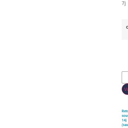
7j
C
V
Ret
sou
14j
(sau