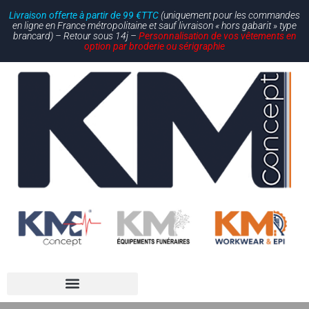
Livraison offerte à partir de 99 €TTC
(uniquement pour les commandes
en ligne en France métropolitaine et sauf livraison « hors gabarit » type
brancard) – Retour sous 14j –
Personnalisation de vos vêtements en
option par broderie ou sérigraphie