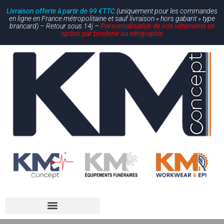
Livraison offerte à partir de 99 €TTC
(uniquement pour les commandes
en ligne en France métropolitaine et sauf livraison « hors gabarit » type
brancard) – Retour sous 14j –
Personnalisation de vos vêtements en
option par broderie ou sérigraphie