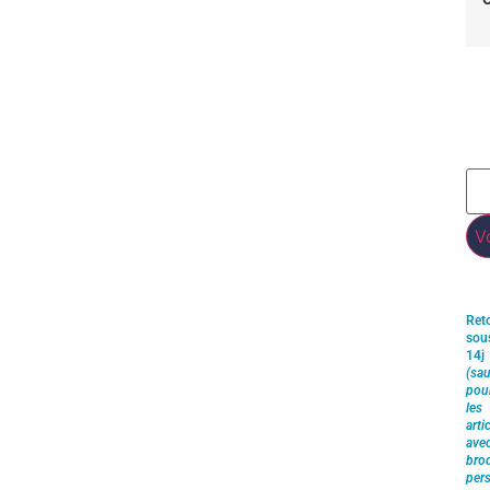
V
Ret
sou
14j
(sau
pou
les
arti
ave
brod
pers