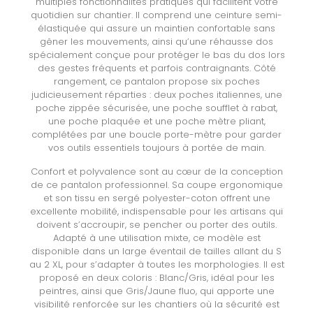
multiples fonctionnalités pratiques qui facilitent votre
quotidien sur chantier. Il comprend une ceinture semi-
élastiquée qui assure un maintien confortable sans
gêner les mouvements, ainsi qu’une réhausse dos
spécialement conçue pour protéger le bas du dos lors
des gestes fréquents et parfois contraignants. Côté
rangement, ce pantalon propose six poches
judicieusement réparties : deux poches italiennes, une
poche zippée sécurisée, une poche soufflet à rabat,
une poche plaquée et une poche mètre pliant,
complétées par une boucle porte-mètre pour garder
vos outils essentiels toujours à portée de main.
Confort et polyvalence sont au cœur de la conception
de ce pantalon professionnel. Sa coupe ergonomique
et son tissu en sergé polyester-coton offrent une
excellente mobilité, indispensable pour les artisans qui
doivent s’accroupir, se pencher ou porter des outils.
Adapté à une utilisation mixte, ce modèle est
disponible dans un large éventail de tailles allant du S
au 2 XL, pour s’adapter à toutes les morphologies. Il est
proposé en deux coloris : Blanc/Gris, idéal pour les
peintres, ainsi que Gris/Jaune fluo, qui apporte une
visibilité renforcée sur les chantiers où la sécurité est