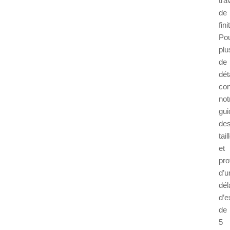
tra
de
fini
Po
plu
de
dét
con
not
gui
de
tail
et
pro
d’u
dél
d’e
de
5