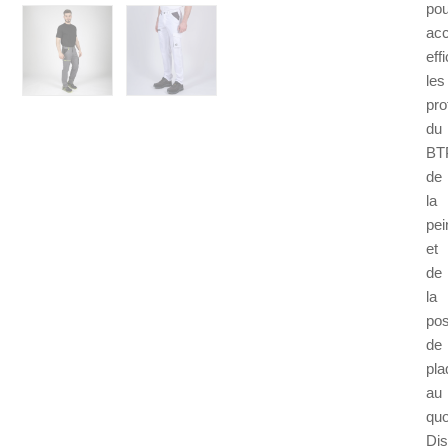
pou
ac
eff
les
pro
du
BT
de
la
pei
et
de
la
po
de
pla
au
quo
Dis