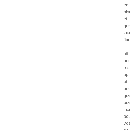
en
bla
et
gri
jau
fluo
il
off
un
rés
opt
et
un
gr
prat
ind
pou
vo