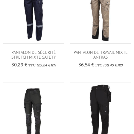
PANTALON DE SÉCURITÉ
PANTALON DE TRAVAIL MIXTE
STRETCH MIXTE SAFETY
ANTRAS
30,29
€
36,54
€
TTC
(
25,24
€
)
TTC
(
30,45
€
)
HT
HT