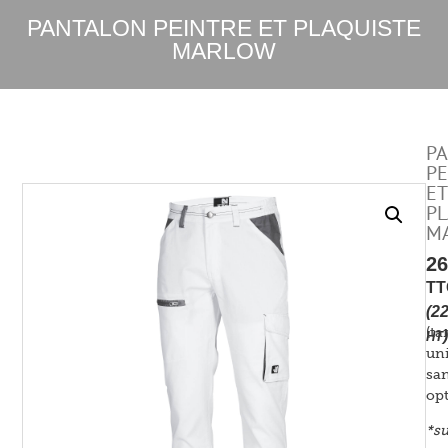
PANTALON PEINTRE ET PLAQUISTE
MARLOW
P
PE
ET
PL
M
2
TT
(
2
(tar
)
HT
uni
sa
opt
*s