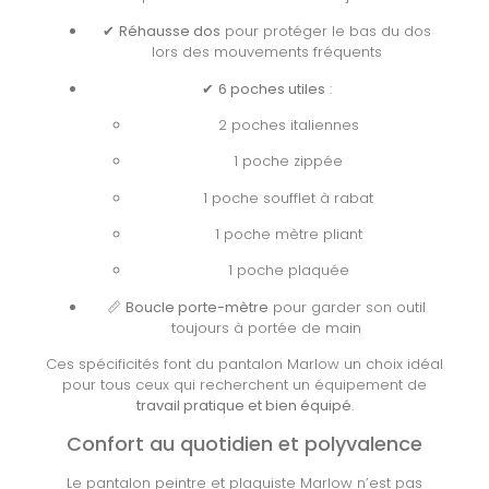
✔
Réhausse dos
pour protéger le bas du dos
lors des mouvements fréquents
✔
6 poches utiles
:
2 poches italiennes
1 poche zippée
1 poche soufflet à rabat
1 poche mètre pliant
1 poche plaquée
📏
Boucle porte-mètre
pour garder son outil
toujours à portée de main
Ces spécificités font du pantalon Marlow un choix idéal
pour tous ceux qui recherchent un équipement de
travail pratique et bien équipé
.
Confort au quotidien et polyvalence
Le pantalon peintre et plaquiste Marlow n’est pas