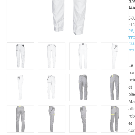
gr
tai
SKU
FT
26
TTC
(
22
)
HT
Le
pan
pei
et
pla
Ma
alli
rob
et
con