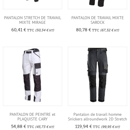
PANTALON STRETCH DE TRAVAIL
PANTALON DE TRAVAIL MIXTE
MIXTE MIRAGE
SAROCK
60,41
€
80,78
€
TTC
(
50,34
€
)
TTC
(
67,32
€
)
HT
HT
PANTALON DE PEINTRE et
Pantalon de travail homme
PLAQUISTE CARY
Snickers allroundwork 2D Stretch
54,88
€
119,94
€
TTC
(
45,73
€
)
TTC
(
99,95
€
)
HT
HT