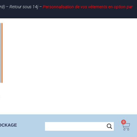
ard) – Retour sous 14j –
Personnalisation de vos vêtements en option par
0
OCKAGE