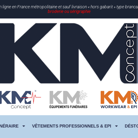
gne en France métropolitaine et sauf livraison « hors gabarit » type branc
broderie ou sérigraphie
NÉRAIRE
VÊTEMENTS PROFESSIONNELS & EPI
DÉST