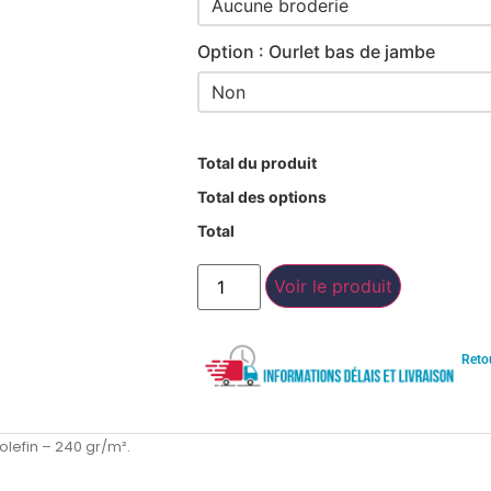
Option : Ourlet bas de jambe
Total du produit
Total des options
Total
Voir le produit
Reto
olefin – 240 gr/m².