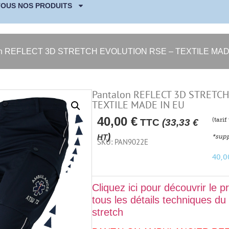
TOUS NOS PRODUITS
on REFLECT 3D STRETCH EVOLUTION RSE – TEXTILE MAD
Pantalon REFLECT 3D STRETC
TEXTILE MADE IN EU
40,00
€
(tari
TTC
(
33,33
€
)
*supp
HT
SKU: PAN9022E
40,
Cliquez ici pour découvrir le p
tous les détails techniques du
stretch