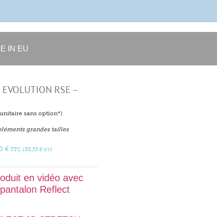
E IN EU
H EVOLUTION RSE –
f unitaire sans option*)
léments grandes tailles
00
€
TTC
(
33,33
€
)
HT
roduit en vidéo avec
 pantalon Reflect