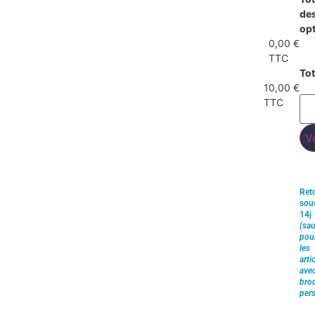
de
op
0,00 €
TTC
Tot
10,00 €
TTC
V
Ret
sou
14j
(sau
pou
les
arti
ave
brod
pers