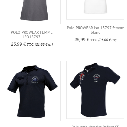
Polo PROWEAR iso 15797 femme
blanc
POLO PROWEAR FEMME
ISO15797
25,99
€
TTC
(
21,66
€
)
HT
25,99
€
TTC
(
21,66
€
)
HT
Polo ambulancier Reflect SE