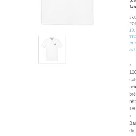
gr
tai
SKU
PO
10
TTC
(
8,
)
HT
•
10
cot
pei
pré
rét
180
•
Ba
de