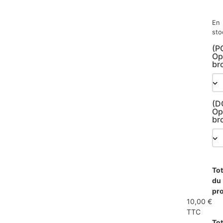
En
sto
(P
Op
br
(D
Op
br
Tot
du
pro
10,00 €
TTC
Tot