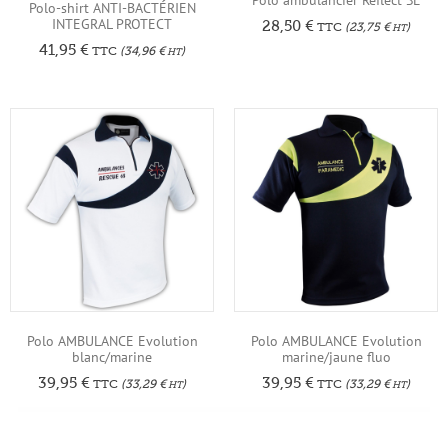
Polo-shirt ANTI-BACTÉRIEN
INTEGRAL PROTECT
28,50
€
TTC
(
23,75
€
)
HT
41,95
€
TTC
(
34,96
€
)
HT
Polo AMBULANCE Evolution
Polo AMBULANCE Evolution
blanc/marine
marine/jaune fluo
39,95
€
39,95
€
TTC
(
33,29
€
)
TTC
(
33,29
€
)
HT
HT