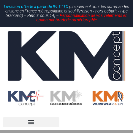
Livraison offerte à partir de 99 €TTC
(uniquement pour les commandes
en ligne en France métropolitaine et sauf livraison « hors gabarit » type
brancard) – Retour sous 14j –
Personnalisation de vos vêtements en
option par broderie ou sérigraphie