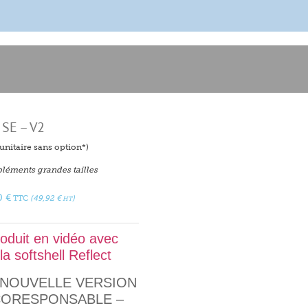
 SE – V2
f unitaire sans option*)
léments grandes tailles
0
€
TTC
(
49,92
€
)
HT
roduit en vidéo avec
la softshell Reflect
 NOUVELLE VERSION
ÉCORESPONSABLE –