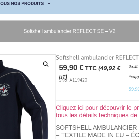
TOUS NOS PRODUITS
Softshell ambulancier REFLECT SE – V2
Softshell ambulancier REFLECT
59,90
€
(tari
TTC
(
49,92
€
)
*supp
HT
SKU: A119420
59,9
Cliquez ici pour découvrir le p
tous les détails techniques de 
SOFTSHELL AMBULANCIER
– TEXTILE MADE IN EU – 