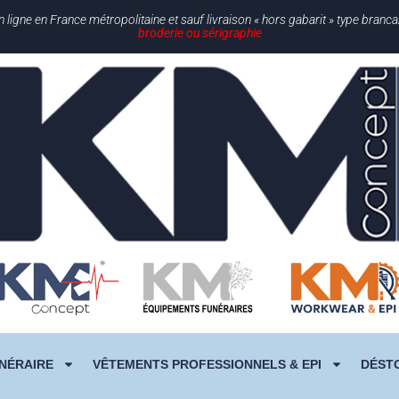
gne en France métropolitaine et sauf livraison « hors gabarit » type branc
broderie ou sérigraphie
NÉRAIRE
VÊTEMENTS PROFESSIONNELS & EPI
DÉST