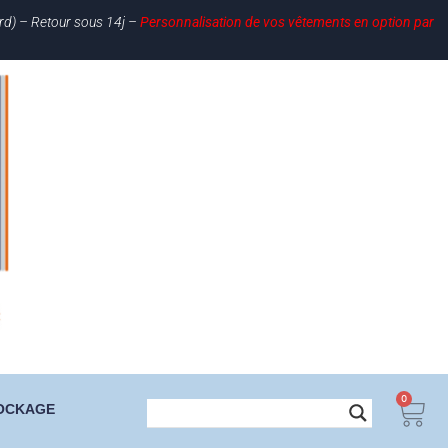
ard) – Retour sous 14j –
Personnalisation de vos vêtements en option par
0
OCKAGE