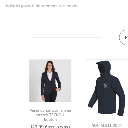
Valable jusqu’à épuisement des stocks
P
Veste de tailleur femme
stretch TECNO 1
bouton
SOFTSHELL 2004
143,99
€
TTC
(
119,99
€