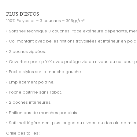
PLUS D'INFOS
100% Polyester – 3 couches – 305gr/m².
• Softshell technique 3 couches : face extérieure déperlante, m
• Col montant avec belles finitions travaillées et Intérieur en polai
• 2 poches zippées.
• Ouverture par zip YKK avec protège zip au niveau du col pour p
• Poche stylos sur la manche gauche.
• Empiècement poitrine.
• Poche poitrine sans rabat.
• 2 poches intérieures.
• Finition bas de manches par biais.
• Softshell légèrement plus longue au niveau du dos afn de mieu
Grille des tailles :