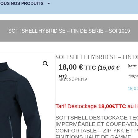
TOUS NOS PRODUITS
SOFTSHELL HYBRID SE – FIN DE SERIE – SOF1019
SOFTSHELL HYBRID SE – FIN D
18,00
€
(tari
TTC
(
15,00
€
)
*supp
HT
SKU: SOF1019
18,0
Tarif Déstockage
18,00€TTC
au l
SOFTSHELL DESTOCKAGE TE
IMPERMÉABLE ET COUPE-VEN
CONFORTABLE – ZIP YKK ET 
FINITIONS HAUT DE GAMME