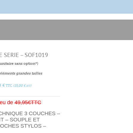
E SERIE – SOF1019
f unitaire sans option*)
léments grandes tailles
0
€
TTC
(
15,00
€
)
HT
ieu de
49,95€TTC
CHNIQUE 3 COUCHES –
T – SOUPLE ET
POCHES STYLOS –