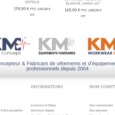
SOF9018
BLANCHE LAVAGE 60°
174,00
€
)
TTC
(
145,00
€
120,00
€
TTC
(
100,00
€
)
HT
)
HT
ncepteur & Fabricant de vêtements et d'équipeme
professionnels depuis 2004
INFORMATIONS
MON COMPT
Livraison & Délais
Mes commandes
 & Nos actualités
Mentions légales
Mes adresses