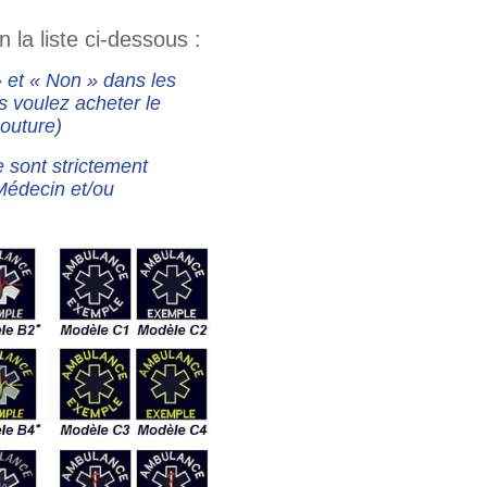
 la liste ci-dessous :
 et « Non » dans les
s voulez acheter le
couture)
e sont strictement
Médecin et/ou