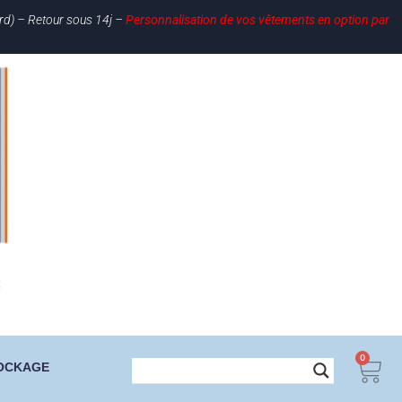
ard) – Retour sous 14j –
Personnalisation de vos vêtements en option par
0
OCKAGE