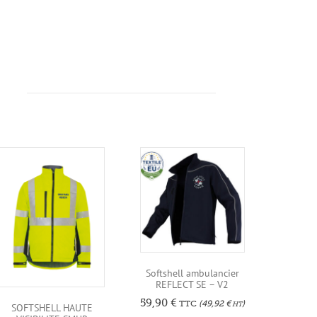
Softshell ambulancier
REFLECT SE – V2
59,90
€
TTC
(
49,92
€
)
HT
SOFTSHELL HAUTE