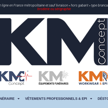
gne en France métropolitaine et sauf livraison « hors gabarit » type branc
broderie ou sérigraphie
NÉRAIRE
VÊTEMENTS PROFESSIONNELS & EPI
DÉST