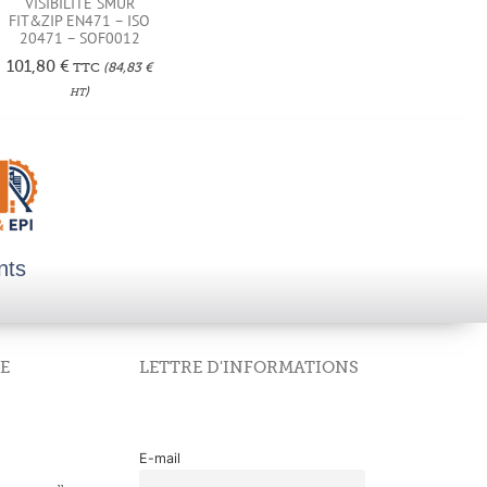
VISIBILITE SMUR
FIT&ZIP EN471 – ISO
20471 – SOF0012
101,80
€
TTC
(
84,83
€
)
HT
nts
E
LETTRE D'INFORMATIONS
E-mail