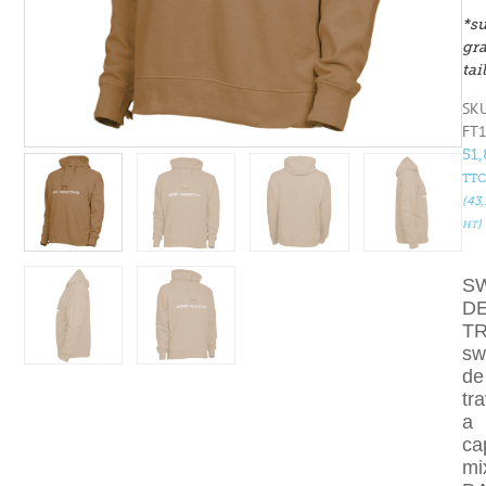
*s
gr
tai
SKU
FT
51
TTC
(
43
)
HT
S
D
TR
sw
de
tra
a
ca
mi