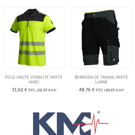
POLO HAUTE VISIBILITÉ MIXTE
BERMUDA DE TRAVAIL MIXTE
MARS
LANNE
31,62
€
48,76
€
TTC
(
26,35
€
)
TTC
(
40,63
€
)
HT
HT