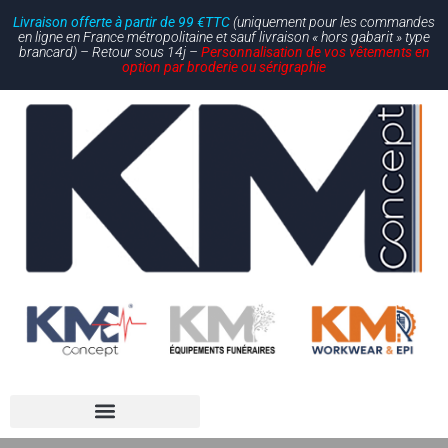
Livraison offerte à partir de 99 €TTC
(uniquement pour les commandes
en ligne en France métropolitaine et sauf livraison « hors gabarit » type
brancard) – Retour sous 14j –
Personnalisation de vos vêtements en
option par broderie ou sérigraphie