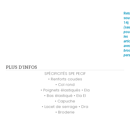
Ret
sou
14j
(sau
pou
les
arti
ave
brod
pers
PLUS D'INFOS
SPÉCIFICITÉS SPE PECIF
• Renforts coudes
• Col rond
• Poignets élastiqués • Ela
• Bas élastiqué • Ela El
• Capuche
• Lacet de serrage • Dra
• Broderie