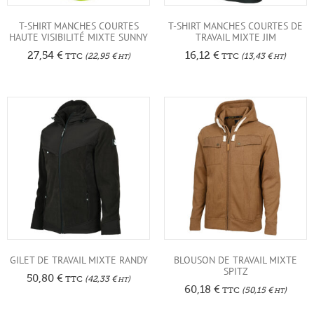
T-SHIRT MANCHES COURTES
T-SHIRT MANCHES COURTES DE
HAUTE VISIBILITÉ MIXTE SUNNY
TRAVAIL MIXTE JIM
27,54
€
16,12
€
TTC
(
22,95
€
)
TTC
(
13,43
€
)
HT
HT
GILET DE TRAVAIL MIXTE RANDY
BLOUSON DE TRAVAIL MIXTE
SPITZ
50,80
€
TTC
(
42,33
€
)
HT
60,18
€
TTC
(
50,15
€
)
HT