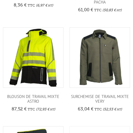
PACHA
8,36
€
TTC
(
6,97
€
)
HT
61,00
€
TTC
(
50,83
€
)
HT
BLOUSON DE TRAVAIL MIXTE
SURCHEMISE DE TRAVAIL MIXTE
ASTRO
VERY
87,52
€
63,04
€
TTC
(
72,93
€
)
TTC
(
52,53
€
)
HT
HT