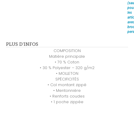
(sau
pou
les
arti
ave
brod
pers
PLUS D'INFOS
COMPOSITION
Matière principale
• 70 % Coton
• 30 % Polyester – 320 g/m2
• MOLLETON
SPÉCIFICITÉS
• Col montant zippé
• Mentonnière
• Renforts coudes
• 1 poche zippée