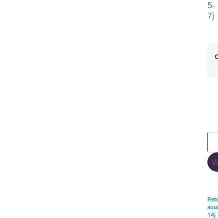
5-
7j
C
V
Ret
sou
14j