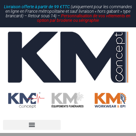
Livraison offerte à partir de 99 €TTC
(uniquement pour les commandes
en ligne en France métropolitaine et sauf livraison « hors gabarit » type
brancard) – Retour sous 14j –
Personnalisation de vos vêtements en
option par broderie ou sérigraphie