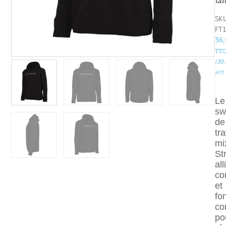
tai
SKU
FT
36
TTC
(
30
)
HT
Le
sw
de
tra
mi
St
all
co
et
fon
co
po