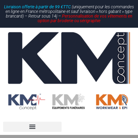
Livraison offerte à partir de 99 €TTC
(uniquement pour les commandes
en ligne en France métropolitaine et sauf livraison « hors gabarit » type
brancard) – Retour sous 14j –
Personnalisation de vos vêtements en
option par broderie ou sérigraphie