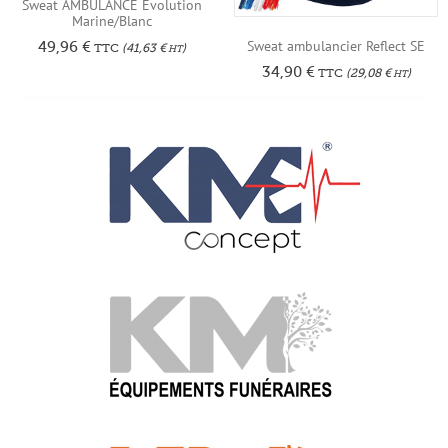
Sweat AMBULANCE Évolution
Marine/Blanc
Sweat ambulancier Reflect SE
49,96
€
TTC
(
41,63
€
)
HT
34,90
€
TTC
(
29,08
€
)
HT