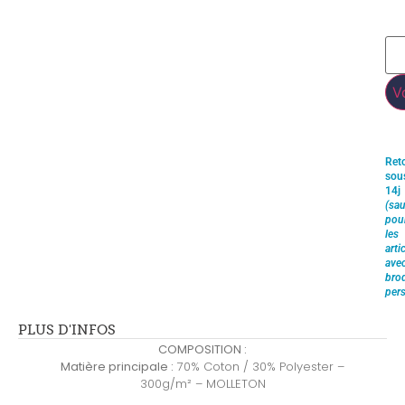
V
Ret
sou
14j
(sau
pou
les
arti
ave
brod
pers
PLUS D'INFOS
COMPOSITION :
Matière principale :
70% Coton / 30% Polyester –
300g/m² – MOLLETON