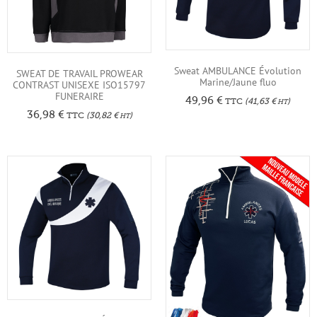
Sweat AMBULANCE Évolution
SWEAT DE TRAVAIL PROWEAR
Marine/Jaune fluo
CONTRAST UNISEXE ISO15797
FUNERAIRE
49,96
€
TTC
(
41,63
€
)
HT
36,98
€
TTC
(
30,82
€
)
HT