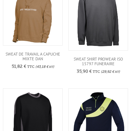
SWEAT DE TRAVAIL A CAPUCHE
MIXTE DAN
SWEAT SHIRT PROWEAR ISO
15797 FUNERAIRE
51,82
€
TTC
(
43,18
€
)
HT
35,90
€
TTC
(
29,92
€
)
HT