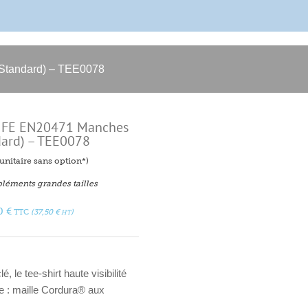
Standard) – TEE0078
LIFE EN20471 Manches
dard) – TEE0078
f unitaire sans option*)
léments grandes tailles
00
€
TTC
(
37,50
€
)
HT
lé
, le tee-shirt haute visibilité
e
: maille Cordura® aux