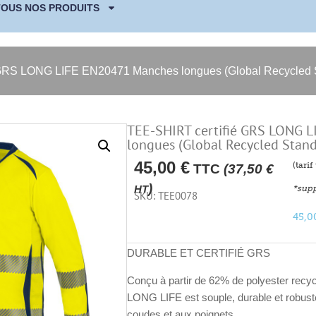
TOUS NOS PRODUITS
 GRS LONG LIFE EN20471 Manches longues (Global Recycled 
TEE-SHIRT certifié GRS LONG 
longues (Global Recycled Stan
45,00
€
(tari
TTC
(
37,50
€
)
*supp
HT
SKU: TEE0078
45,
DURABLE ET CERTIFIÉ GRS
Conçu à partir de
62% de polyester recyc
LONG LIFE est
souple, durable et robust
coudes et aux poignets.