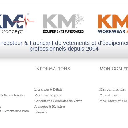
ncepteur & Fabricant de vêtements et d'équipeme
professionnels depuis 2004
INFORMATIONS
MON COMPT
Livraison & Délais
Mes commandes
 & Nos actualités
Mentions légales
Mes adresses
Conditions Générales de Vente
Mes informations 
e
A propos & Horaires
r - Vêtements Pros
sitemap