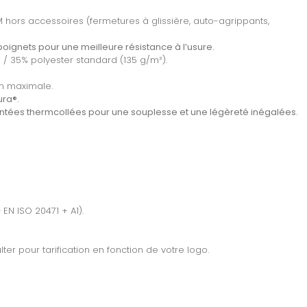
 M hors accessoires (fermetures à glissière, auto-agrippants,
poignets pour une meilleure résistance à l’usure.
 / 35% polyester standard (135 g/m²).
on maximale.
ura®.
ntées thermcollées pour une souplesse et une légèreté inégalées.
EN ISO 20471 + A1).
ter pour tarification en fonction de votre logo.