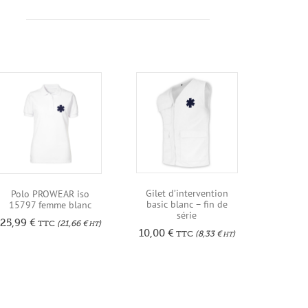
Gilet d’intervention
Polo PROWEAR iso
basic blanc – fin de
15797 femme blanc
série
25,99
€
TTC
(
21,66
€
)
HT
10,00
€
TTC
(
8,33
€
)
HT