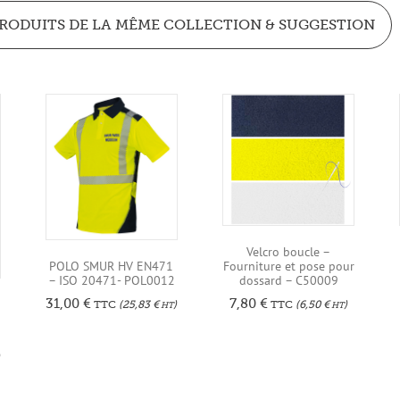
RODUITS DE LA MÊME COLLECTION & SUGGESTION
Velcro boucle –
Fourniture et pose pour
POLO SMUR HV EN471
dossard – C50009
– ISO 20471- POL0012
7,80
€
31,00
€
TTC
(
6,50
€
)
TTC
(
25,83
€
)
HT
HT
)