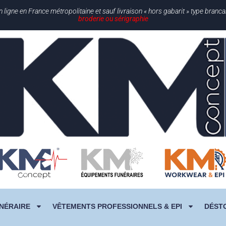
gne en France métropolitaine et sauf livraison « hors gabarit » type branc
broderie ou sérigraphie
NÉRAIRE
VÊTEMENTS PROFESSIONNELS & EPI
DÉST