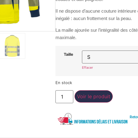
Il ne dispose d’
aucune couture
intérieure
inégalé :
aucun frottement sur la peau.
La
maille ajourée sur l’intégralité des côt
maximale
.
Taille
Effacer
En stock
Voir le produit
Reto