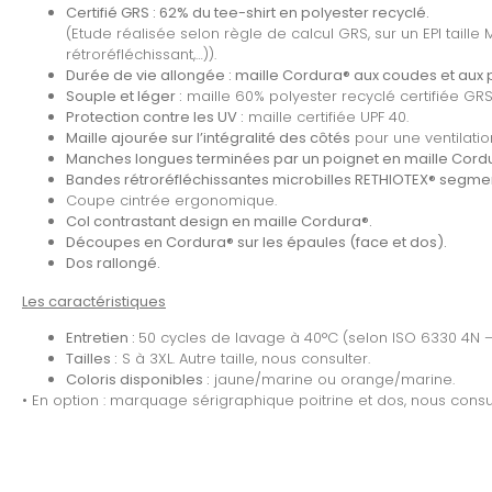
Certifié GRS : 62% du tee-shirt en polyester recyclé.
(Etude réalisée selon règle de calcul GRS, sur un EPI taille
rétroréfléchissant,…)).
Durée de vie allongée : maille Cordura® aux coudes et aux 
Souple et léger :
maille 60% polyester recyclé certifiée GRS
Protection contre les UV :
maille certifiée UPF 40.
Maille ajourée sur l’intégralité des côtés
pour une ventilati
Manches longues terminées par un poignet en maille Cord
Bandes rétroréfléchissantes microbilles RETHIOTEX® segme
Coupe cintrée ergonomique.
Col contrastant design en maille Cordura®.
Découpes en Cordura® sur les épaules (face et dos).
Dos rallongé.
Les caractéristiques
Entretien :
50 cycles de lavage à 40°C (selon ISO 6330 4N – 
Tailles :
S à 3XL. Autre taille, nous consulter.
Coloris disponibles :
jaune/marine ou orange/marine.
• En option : marquage sérigraphique poitrine et dos, nous consul