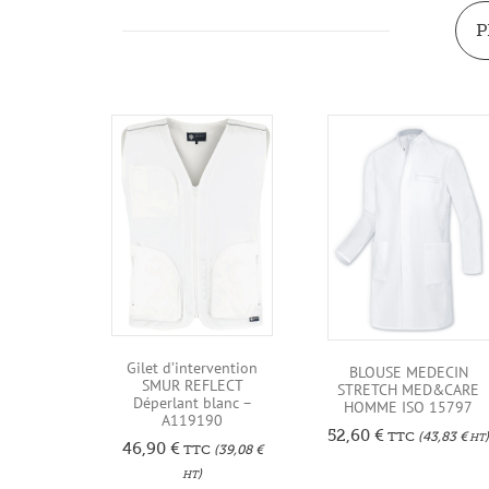
P
Gilet d’intervention
BLOUSE MEDECIN
SMUR REFLECT
STRETCH MED&CARE
Déperlant blanc –
HOMME ISO 15797
A119190
52,60
€
TTC
(
43,83
€
HT
46,90
€
TTC
(
39,08
€
)
HT