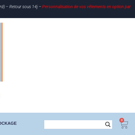
ard) – Retour sous 14j –
Personnalisation de vos vêtements en option par
0
OCKAGE