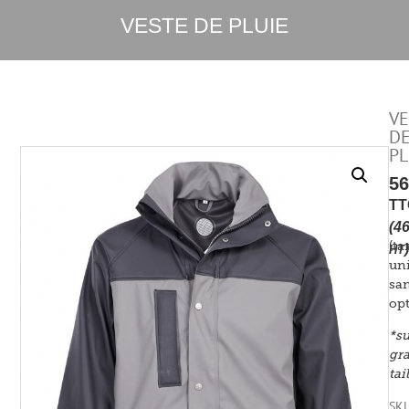
VESTE DE PLUIE
VE
D
PL
5
TT
(
4
(tar
)
HT
uni
sa
opt
*s
gr
tai
SKU