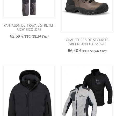
PANTALON DE TRAVAIL STRETCH
RICH’ BICOLORE
62,69
€
TTC
(
52,24
€
)
HT
CHAUSSURES DE SECURITE
GREENLAND UK S3 SRC
86,40
€
TTC
(
72,00
€
)
HT