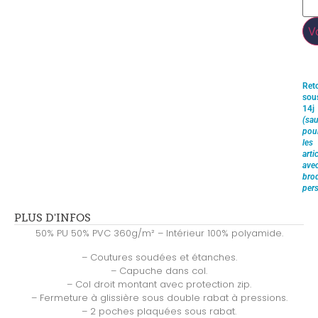
V
Ret
sou
14j
(sau
pou
les
arti
ave
brod
pers
PLUS D'INFOS
50% PU 50% PVC 360g/m² – Intérieur 100% polyamide.
– Coutures soudées et étanches.
– Capuche dans col.
– Col droit montant avec protection zip.
– Fermeture à glissière sous double rabat à pressions.
– 2 poches plaquées sous rabat.