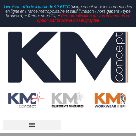
Livraison offerte à partir de 99 €TTC
(uniquement pour les commandes
en ligne en France métropolitaine et sauf livraison « hors gabarit » type
brancard) – Retour sous 14j –
Personnalisation de vos vêtements en
option par broderie ou sérigraphie