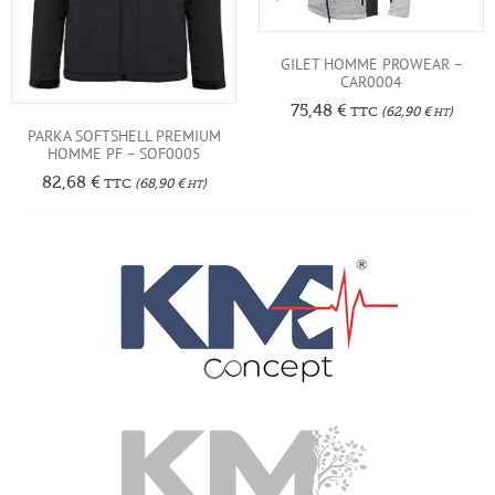
GILET HOMME PROWEAR –
CAR0004
75,48
€
TTC
(
62,90
€
)
HT
PARKA SOFTSHELL PREMIUM
HOMME PF – SOF0005
82,68
€
TTC
(
68,90
€
)
HT