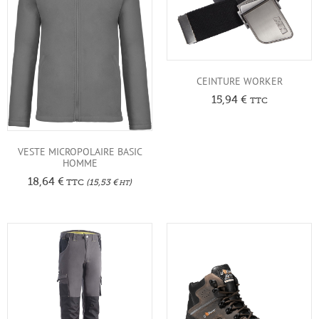
CEINTURE WORKER
15,94
€
TTC
VESTE MICROPOLAIRE BASIC
HOMME
18,64
€
TTC
(
15,53
€
)
HT