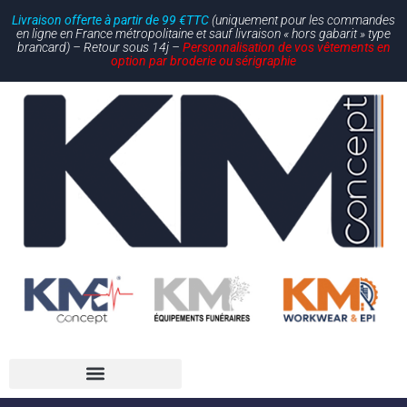
Livraison offerte à partir de 99 €TTC
(uniquement pour les commandes
en ligne en France métropolitaine et sauf livraison « hors gabarit » type
brancard) – Retour sous 14j –
Personnalisation de vos vêtements en
option par broderie ou sérigraphie