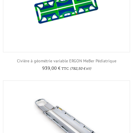
Civière à géométrie variable ERGON MeBer Pédiatrique
939,00
€
TTC
(
782,50
€
)
HT