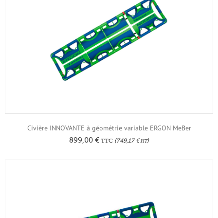
Civière INNOVANTE à géométrie variable ERGON MeBer
899,00
€
TTC
(
749,17
€
)
HT