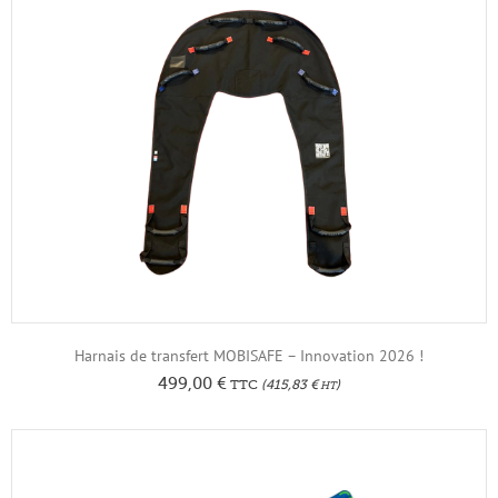
Harnais de transfert MOBISAFE – Innovation 2026 !
499,00
€
TTC
(
415,83
€
)
HT