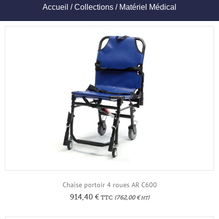
Accueil
/
Collections
/ Matériel Médical
Chaise portoir 4 roues AR C600
914,40
€
TTC
(
762,00
€
)
HT