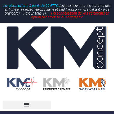
Livraison offerte à partir de 99 €TTC
(uniquement pour les commandes
en ligne en France métropolitaine et sauf livraison « hors gabarit » type
brancard) – Retour sous 14j –
Personnalisation de vos vêtements en
option par broderie ou sérigraphie