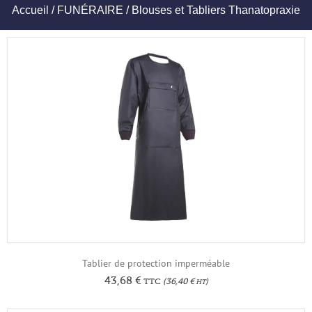
Accueil
/
FUNÉRAIRE
/ Blouses et Tabliers Thanatopraxie
Tablier de protection imperméable
43,68
€
TTC
(
36,40
€
)
HT