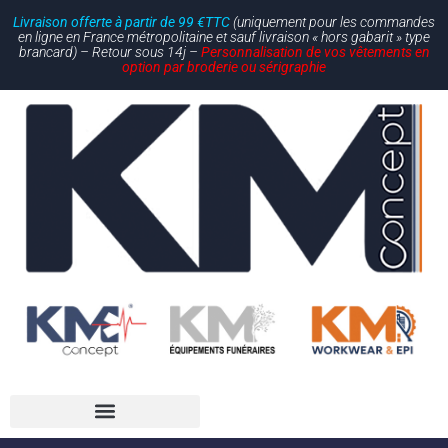
Livraison offerte à partir de 99 €TTC
(uniquement pour les commandes
en ligne en France métropolitaine et sauf livraison « hors gabarit » type
brancard) – Retour sous 14j –
Personnalisation de vos vêtements en
option par broderie ou sérigraphie