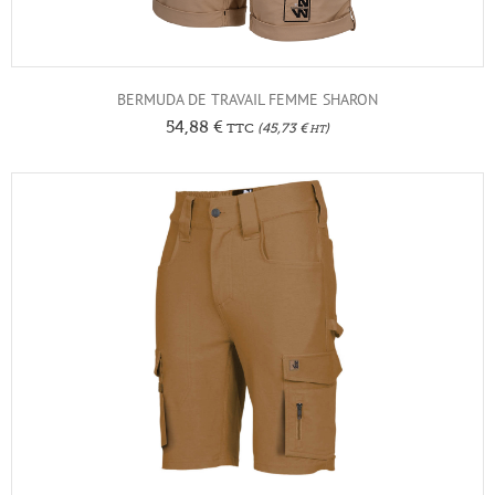
BERMUDA DE TRAVAIL FEMME SHARON
54,88
€
TTC
(
45,73
€
)
HT