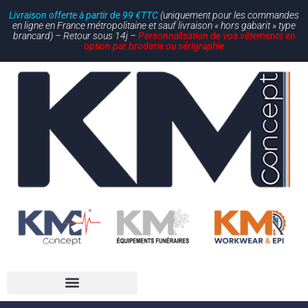
Livraison offerte à partir de 99 €TTC
(uniquement pour les commandes
en ligne en France métropolitaine et sauf livraison « hors gabarit » type
brancard) – Retour sous 14j –
Personnalisation de vos vêtements en
option par broderie ou sérigraphie