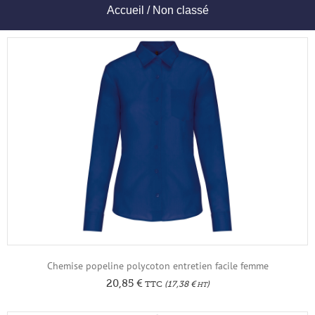
Accueil
/ Non classé
Chemise popeline polycoton entretien facile femme
20,85
€
TTC
(
17,38
€
)
HT