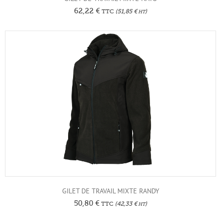
62,22
€
TTC
(
51,85
€
)
HT
GILET DE TRAVAIL MIXTE RANDY
50,80
€
TTC
(
42,33
€
)
HT