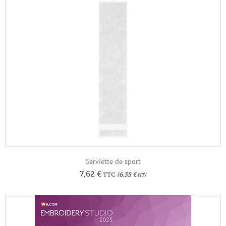
Serviette de sport
7,62
€
TTC
(
6,35
€
)
HT