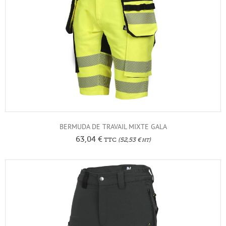
BERMUDA DE TRAVAIL MIXTE GALA
63,04
€
TTC
(
52,53
€
)
HT