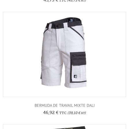
TTC
(
45,73
€
)
HT
BERMUDA DE TRAVAIL MIXTE DALI
46,92
€
TTC
(
39,10
€
)
HT