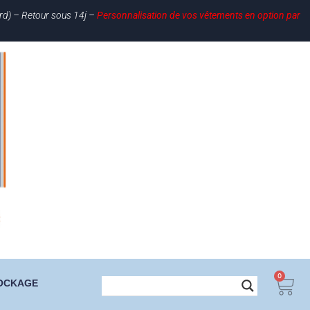
ard) – Retour sous 14j –
Personnalisation de vos vêtements en option par
0
OCKAGE