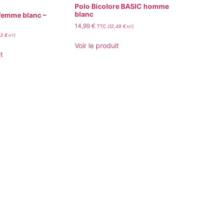
Polo Bicolore BASIC homme
blanc
femme blanc –
14,99
€
TTC
(
12,49
€
)
HT
33
€
)
HT
Voir le produit
t