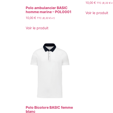
10,00
€
TTC
(
8,33
€
H
Polo ambulancier BASIC
homme marine – POL0001
Voir le produit
10,00
€
TTC
(
8,33
€
)
HT
Voir le produit
Polo Bicolore BASIC femme
blanc