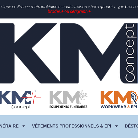
gne en France métropolitaine et sauf livraison « hors gabarit » type branc
broderie ou sérigraphie
NÉRAIRE
VÊTEMENTS PROFESSIONNELS & EPI
DÉST