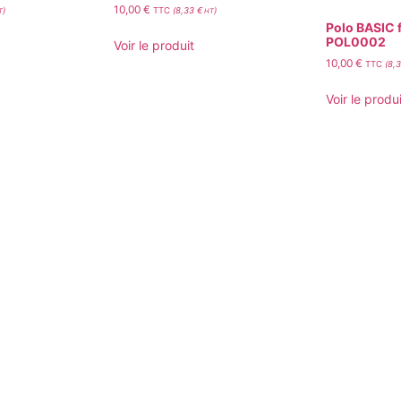
10,00
€
)
TTC
(
8,33
€
)
T
HT
Polo BASIC 
POL0002
Voir le produit
10,00
€
TTC
(
8,
Voir le produi