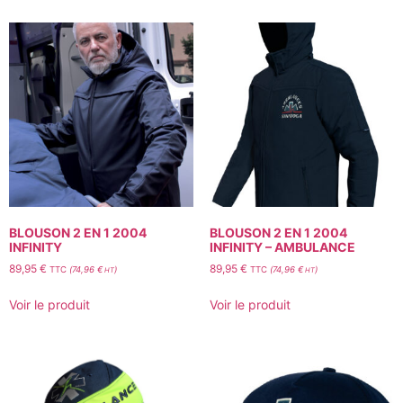
BLOUSON 2 EN 1 2004
BLOUSON 2 EN 1 2004
INFINITY
INFINITY – AMBULANCE
89,95
€
89,95
€
TTC
(
74,96
€
)
TTC
(
74,96
€
)
HT
HT
Voir le produit
Voir le produit