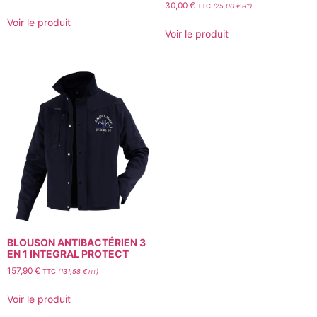
30,00
€
TTC
(
25,00
€
)
HT
Voir le produit
Voir le produit
BLOUSON ANTIBACTÉRIEN 3
EN 1 INTEGRAL PROTECT
157,90
€
TTC
(
131,58
€
)
HT
Voir le produit