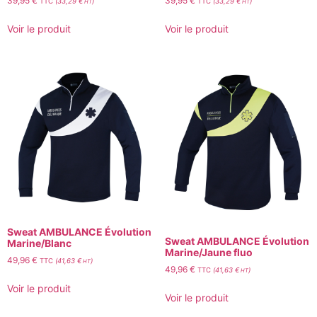
39,95
€
39,95
€
TTC
(
33,29
€
)
TTC
(
33,29
€
)
HT
HT
Voir le produit
Voir le produit
Sweat AMBULANCE Évolution
Sweat AMBULANCE Évolution
Marine/Blanc
Marine/Jaune fluo
49,96
€
TTC
(
41,63
€
)
HT
49,96
€
TTC
(
41,63
€
)
HT
Voir le produit
Voir le produit