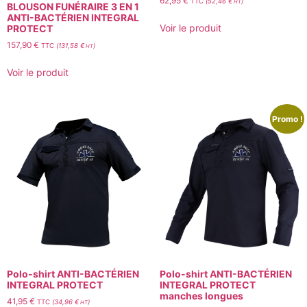
62,95
€
TTC
(
52,46
€
)
HT
BLOUSON FUNÉRAIRE 3 EN 1
ANTI-BACTÉRIEN INTEGRAL
Voir le produit
PROTECT
157,90
€
TTC
(
131,58
€
)
HT
Voir le produit
Promo !
Polo-shirt ANTI-BACTÉRIEN
Polo-shirt ANTI-BACTÉRIEN
INTEGRAL PROTECT
INTEGRAL PROTECT
manches longues
41,95
€
TTC
(
34,96
€
)
HT