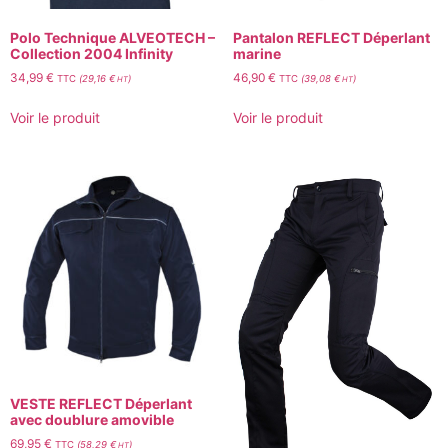
Polo Technique ALVEOTECH –
Pantalon REFLECT Déperlant
Collection 2004 Infinity
marine
34,99
€
46,90
€
TTC
(
29,16
€
)
TTC
(
39,08
€
)
HT
HT
Voir le produit
Voir le produit
VESTE REFLECT Déperlant
avec doublure amovible
69,95
€
TTC
(
58,29
€
)
HT