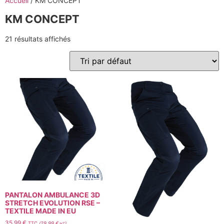
Accueil
/ KM CONCEPT
KM CONCEPT
21 résultats affichés
PANTALON AMBULANCE 3D
STRETCH EVOLUTION RSE –
TEXTILE MADE IN EU
35,99
€
TTC
(
29,99
€
)
HT