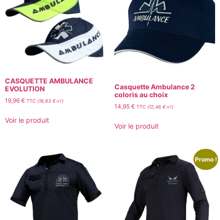
CASQUETTE AMBULANCE
Casquette Ambulance 2
EVOLUTION
coloris au choix
19,96
€
TTC
(
16,63
€
)
HT
14,95
€
TTC
(
12,46
€
)
HT
Voir le produit
Voir le produit
Promo !