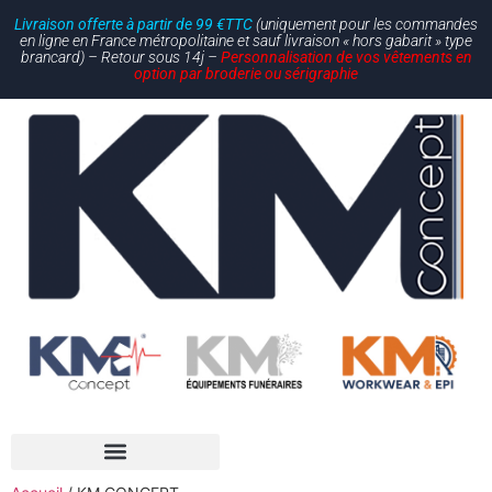
Livraison offerte à partir de 99 €TTC
(uniquement pour les commandes
en ligne en France métropolitaine et sauf livraison « hors gabarit » type
brancard) – Retour sous 14j –
Personnalisation de vos vêtements en
option par broderie ou sérigraphie