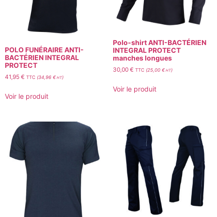
Polo-shirt ANTI-BACTÉRIEN
POLO FUNÉRAIRE ANTI-
INTEGRAL PROTECT
BACTÉRIEN INTEGRAL
manches longues
PROTECT
30,00
€
TTC
(
25,00
€
)
HT
41,95
€
TTC
(
34,96
€
)
HT
Voir le produit
Voir le produit