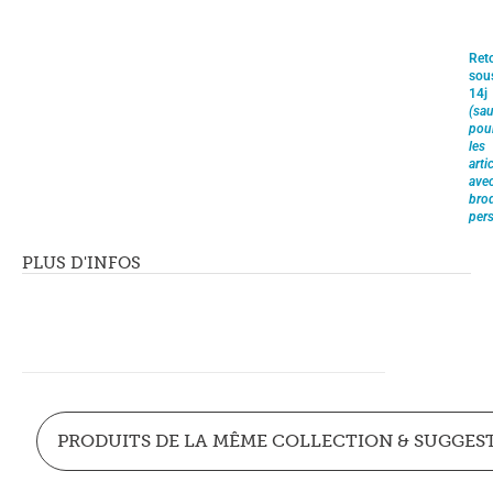
Ret
sou
14j
(sau
pou
les
arti
ave
brod
pers
PLUS D'INFOS
PRODUITS DE LA MÊME COLLECTION & SUGGES