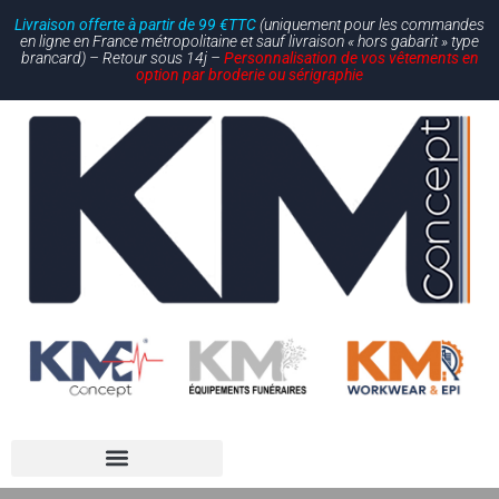
Livraison offerte à partir de 99 €TTC
(uniquement pour les commandes
en ligne en France métropolitaine et sauf livraison « hors gabarit » type
brancard) – Retour sous 14j –
Personnalisation de vos vêtements en
option par broderie ou sérigraphie