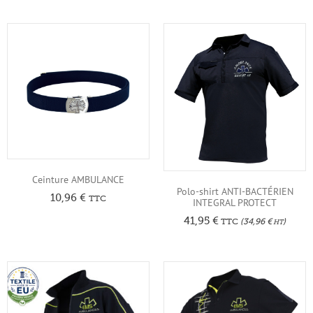
Ceinture AMBULANCE
Polo-shirt ANTI-BACTÉRIEN
10,96
€
TTC
INTEGRAL PROTECT
41,95
€
TTC
(
34,96
€
)
HT