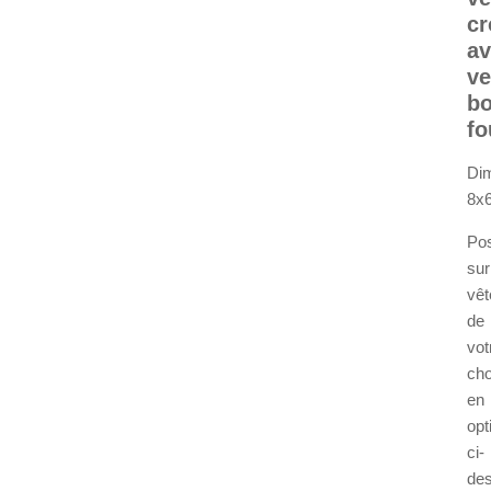
cr
av
ve
bo
fo
Di
8x
Po
sur
vê
de
vot
cho
en
opt
ci-
de