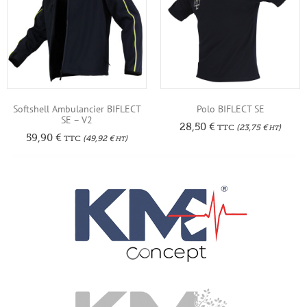
Softshell Ambulancier BIFLECT
Polo BIFLECT SE
SE – V2
28,50
€
TTC
(
23,75
€
)
HT
59,90
€
TTC
(
49,92
€
)
HT