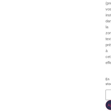
(pr
vo
ins
da
la
zo
tex
pr
à
cet
effe
En
sto
A