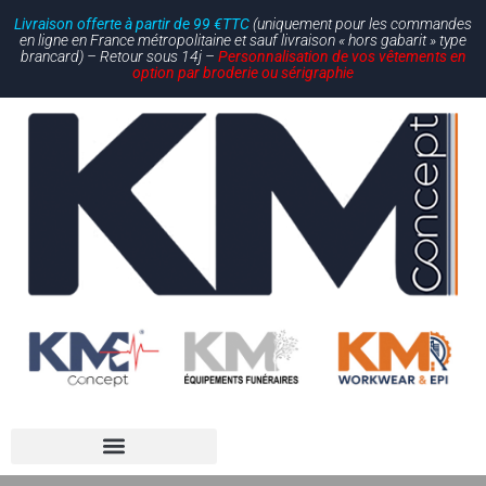
Livraison offerte à partir de 99 €TTC
(uniquement pour les commandes
en ligne en France métropolitaine et sauf livraison « hors gabarit » type
brancard) – Retour sous 14j –
Personnalisation de vos vêtements en
option par broderie ou sérigraphie