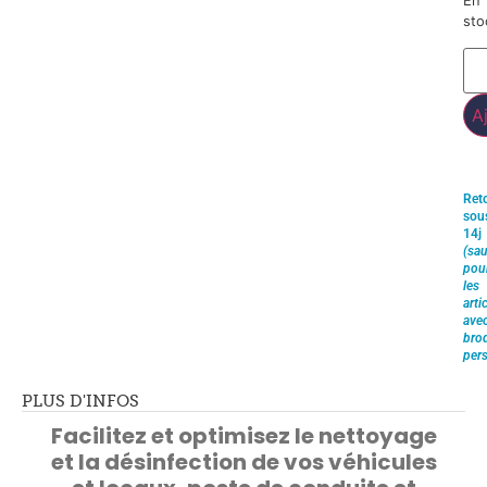
En
sto
A
Ret
sou
14j
(sau
pou
les
arti
ave
brod
pers
PLUS D'INFOS
Facilitez et optimisez le nettoyage
et la désinfection de vos véhicules