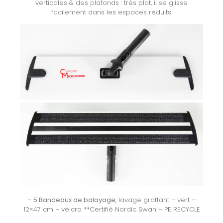
verticales & des plafonds : très plat, il se glisse
facilement dans les espaces réduits.
–
5 Bandeaux de balayage
, lavage grattant – vert –
12×47 cm – velcro **Certifié Nordic Swan – PE RECYCLE