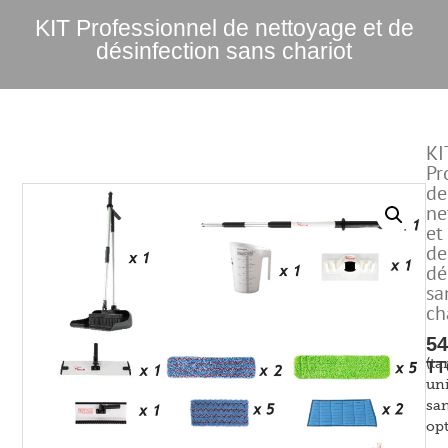
KIT Professionnel de nettoyage et de
désinfection sans chariot
KI
Pr
de
ne
et
de
dé
sa
ch
54
(tar
TT
uni
sa
opt