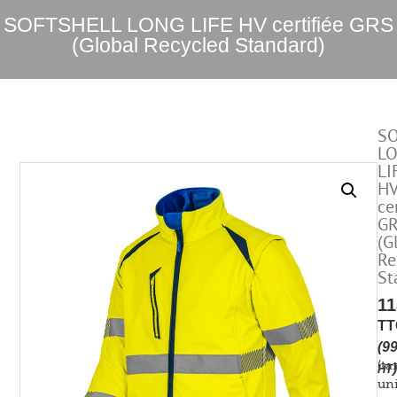
SOFTSHELL LONG LIFE HV certifiée GRS
(Global Recycled Standard)
S
L
LI
H
ce
G
(G
Re
St
11
TT
(
9
(tar
)
HT
uni