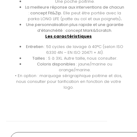
Une poche poitrine.
La meilleure réponse aux interventions de chacun
: concept Fit&Zip.
Elle peut être portée avec la
parka LONG LIFE (patte au col et aux poignets)
.
Une personnalisation plus rapide et une garantie
d’étanchéité : concept Mark&Scratch.
Les caractéristiques
Entretien :
50
cycles de lavage à 40°C (selon ISO
6330 4N – EN ISO 20471 + A1).
Tailles :
S à 3XL. Autre taille, nous consulter.
Coloris disponibles :
jaune/marine ou
orange/marine.
• En option : marquage sérigraphique poitrine et dos,
nous consulter pour tarification en fonction de votre
logo.