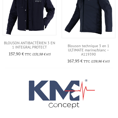
BLOUSON ANTIBACTÉRIEN 3 EN
Blouson technique 3 en 1
1 INTEGRAL PROTECT
ULTIMATE marine/blanc –
157,90
€
A119390
TTC
(
131,58
€
)
HT
167,95
€
TTC
(
139,96
€
)
HT