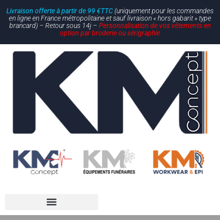
Livraison offerte à partir de 99 €TTC
(uniquement pour les commandes
en ligne en France métropolitaine et sauf livraison « hors gabarit » type
brancard) – Retour sous 14j –
Personnalisation de vos vêtements en
option par broderie ou sérigraphie