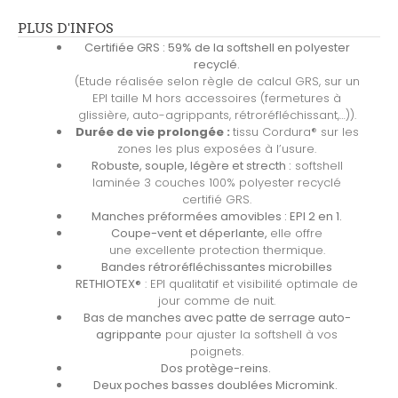
PLUS D'INFOS
Certifiée GRS : 59% de la softshell en polyester
recyclé.
(Etude réalisée selon règle de calcul GRS, sur un
EPI taille M hors accessoires (fermetures à
glissière, auto-agrippants, rétroréfléchissant,…)).
Durée de vie prolongée :
tissu Cordura® sur les
zones les plus exposées à l’usure.
Robuste, souple, légère et strecth :
softshell
laminée 3 couches 100% polyester recyclé
certifié GRS.
Manches préformées amovibles : EPI 2 en 1
.
Coupe-vent et déperlante,
elle offre
une excellente protection thermique.
Bandes rétroréfléchissantes microbilles
RETHIOTEX®
: EPI qualitatif et visibilité optimale de
jour comme de nuit.
Bas de manches avec patte de serrage auto-
agrippante
pour ajuster la softshell à vos
poignets.
Dos protège-reins.
Deux poches basses doublées Micromink.