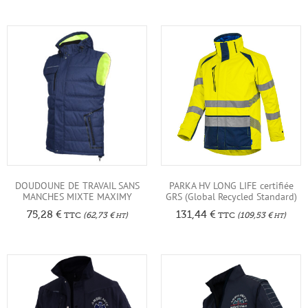
DOUDOUNE DE TRAVAIL SANS
PARKA HV LONG LIFE certifiée
MANCHES MIXTE MAXIMY
GRS (Global Recycled Standard)
75,28
€
131,44
€
TTC
(
62,73
€
)
TTC
(
109,53
€
)
HT
HT