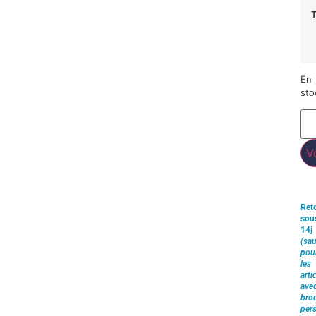
T
En
sto
V
Ret
sou
14j
(sau
pou
les
arti
ave
brod
pers