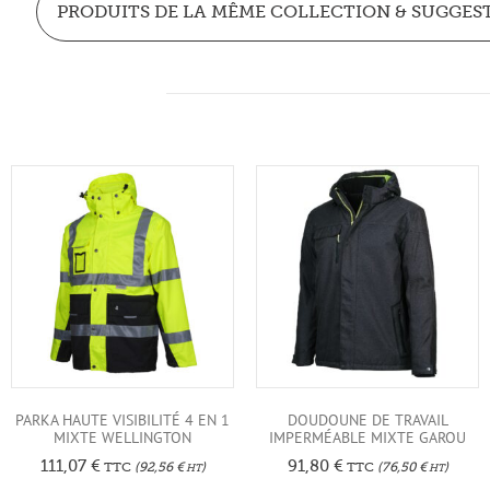
PRODUITS DE LA MÊME COLLECTION & SUGGES
PARKA HAUTE VISIBILITÉ 4 EN 1
DOUDOUNE DE TRAVAIL
MIXTE WELLINGTON
IMPERMÉABLE MIXTE GAROU
111,07
€
91,80
€
TTC
(
92,56
€
)
TTC
(
76,50
€
)
HT
HT