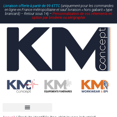
Livraison offerte à partir de 99 €TTC
(uniquement pour les commandes
en ligne en France métropolitaine et sauf livraison « hors gabarit » type
brancard) – Retour sous 14j –
Personnalisation de vos vêtements en
option par broderie ou sérigraphie