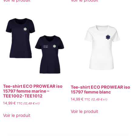
Tee-shirt ECO PROWEAR iso
Tee-shirt ECO PROWEAR iso
15797 femme marine –
15797 femme blanc
TEE1002-TEE1012
14,99
€
TTC
(
12,49
€
)
HT
14,99
€
TTC
(
12,49
€
)
HT
Voir le produit
Voir le produit