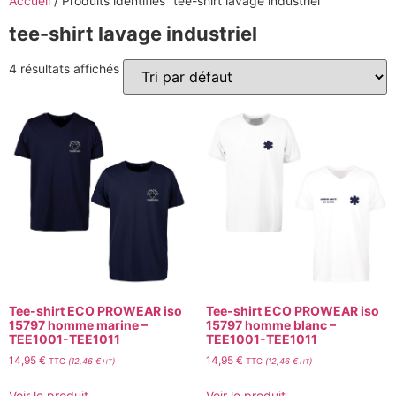
Accueil
/ Produits identifiés “tee-shirt lavage industriel”
tee-shirt lavage industriel
4 résultats affichés
Tee-shirt ECO PROWEAR iso
Tee-shirt ECO PROWEAR iso
15797 homme marine –
15797 homme blanc –
TEE1001-TEE1011
TEE1001-TEE1011
14,95
€
14,95
€
TTC
(
12,46
€
)
TTC
(
12,46
€
)
HT
HT
Voir le produit
Voir le produit