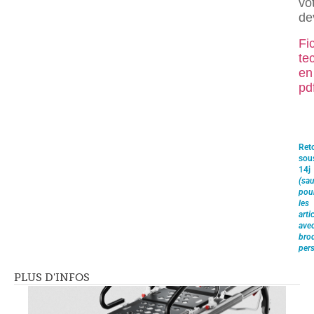
vo
de
Fi
te
en
pd
Ret
sou
14j
(sau
pou
les
arti
ave
brod
pers
PLUS D'INFOS
Lecteur
vidéo