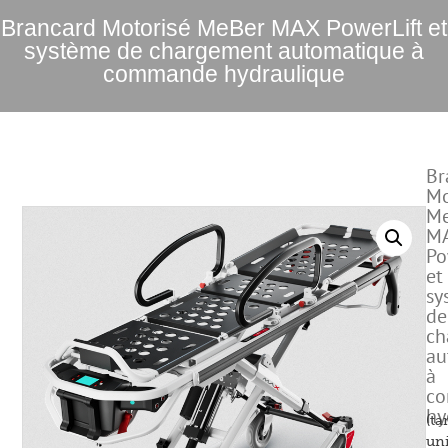
Brancard Motorisé MeBer MAX PowerLift et
système de chargement automatique à
commande hydraulique
Br
Mo
Me
M
Po
et
sy
de
ch
au
à
c
hy
(tar
uni