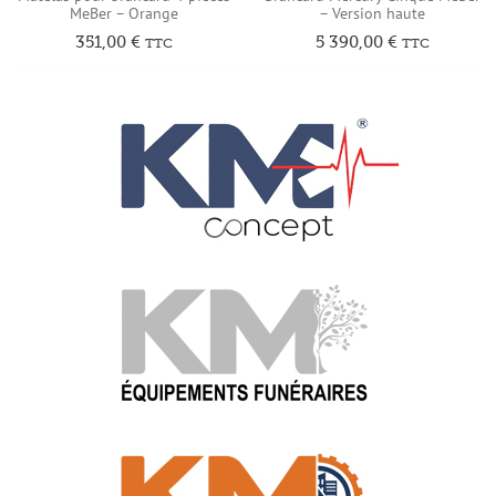
MeBer – Orange
– Version haute
351,00
€
5 390,00
€
TTC
TTC