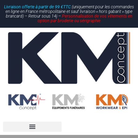
Livraison offerte à partir de 99 €TTC
(uniquement pour les commandes
en ligne en France métropolitaine et sauf livraison « hors gabarit » type
brancard) – Retour sous 14j –
Personnalisation de vos vêtements en
option par broderie ou sérigraphie