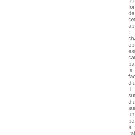
po
for
de
ce
ap
:
ch
op
es
ca
pa
la
fac
d’u
il
suf
d’
su
un
bo
à
l’a