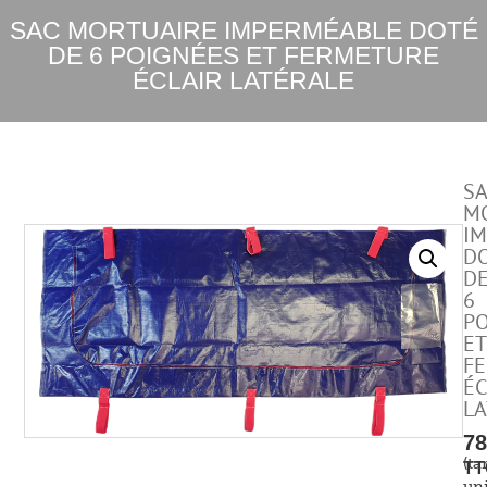
SAC MORTUAIRE IMPERMÉABLE DOTÉ
DE 6 POIGNÉES ET FERMETURE
ÉCLAIR LATÉRALE
S
M
I
D
D
6
PO
ET
F
ÉC
LA
7
(tar
TT
uni