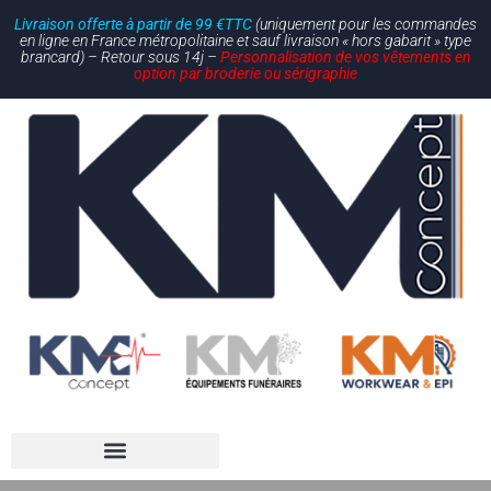
Livraison offerte à partir de 99 €TTC
(uniquement pour les commandes
en ligne en France métropolitaine et sauf livraison « hors gabarit » type
brancard) – Retour sous 14j –
Personnalisation de vos vêtements en
option par broderie ou sérigraphie