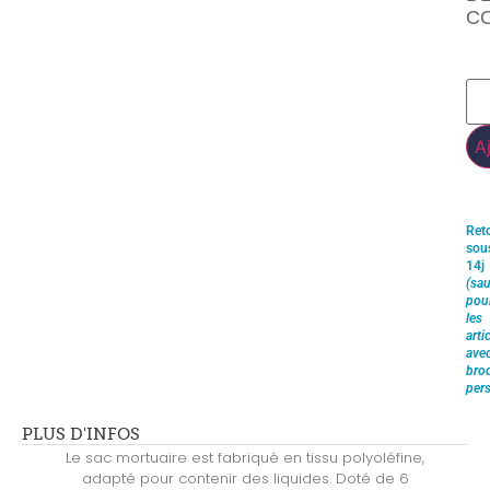
C
A
Ret
sou
14j
(sau
pou
les
arti
ave
brod
pers
PLUS D'INFOS
Le sac mortuaire est fabriqué en tissu polyoléfine,
adapté pour contenir des liquides. Doté de 6